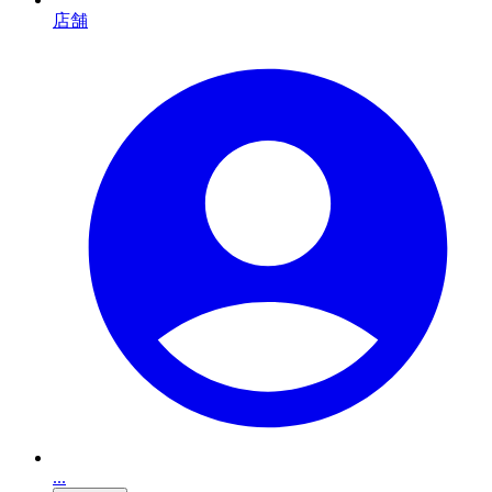
店舗
...