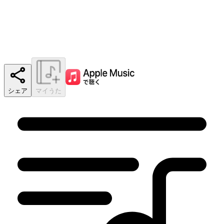
シェア
マイうた