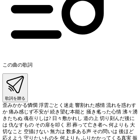
この曲の歌詞
歌詞を贈る
歪みかかる憐憫 浮雲ごとく迷走 響割れた感情 流れを惑わす
か 痛み感じず不安が 続き望む本能と 掻き毟った心情 沸々湧
きたちぬ 魂在りしは? 日々敷かれし 道の上 切り刻んだ後に
は 仇なすもの その扉を叩く 邪 葬って亡き者へ 何よりも 大
切なこと 空描けない 無力は 数多ある声 その問いは 後ほど
応えよう 守りたいものを 何よりも ふりかかってくる真実 振