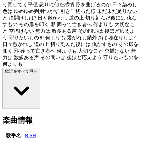
り回してく平穏 怒りに似た感情 形を曲げるのか 日々染めし
色は ゆめゆめ判別つかず 引き千切った様 未だ未だ足りない
と 瞳開けしは? 日々敷かれし 道の上 切り刻んだ後には 仇な
すもの その扉を叩く 邪 葬って亡き者へ 何よりも 大切なこ
と 空描けない 無力は 数多ある声 その問いは 後ほど応えよ
う 守りたいものを 何よりも 繋がれし鎖外さば 魂在りしは?
日々敷かれし 道の上 切り刻んだ後には 仇なすもの その扉を
叩く 邪 葬って亡き者へ 何よりも 大切なこと 空描けない 無
力は 数多ある声 その問いは 後ほど応えよう 守りたいものを
何よりも
歌詞をすべて見る
楽曲情報
歌手名
BiSH