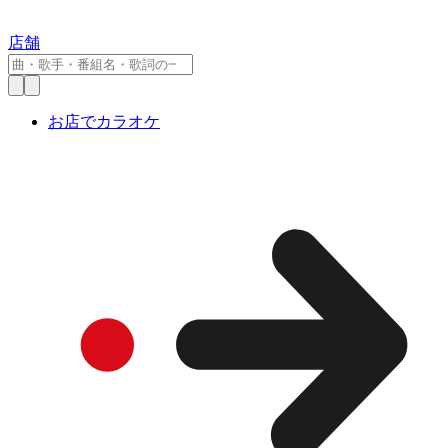
店舗
お店でカラオケ