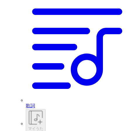
歌詞
マイうた