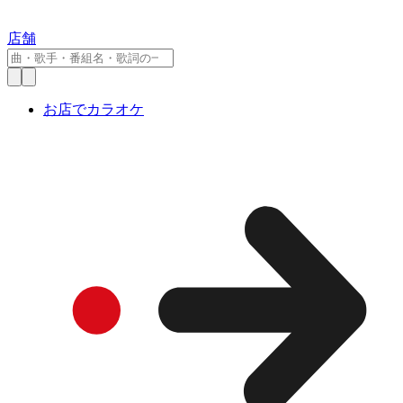
店舗
お店でカラオケ