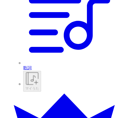
歌詞
マイうた