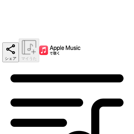
シェア
マイうた