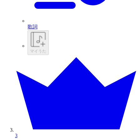
歌詞
マイうた
3