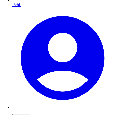
店舗
...