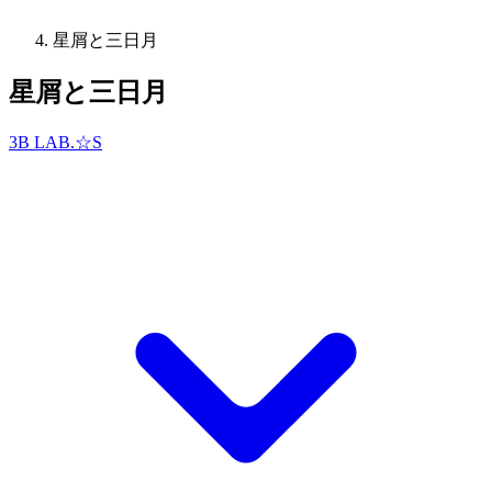
星屑と三日月
星屑と三日月
3B LAB.☆S