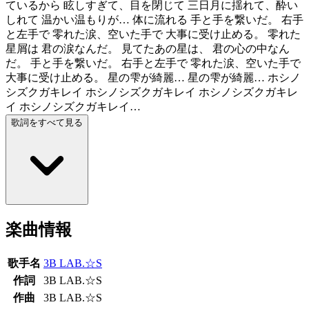
ているから 眩しすぎて、目を閉じて 三日月に揺れて、酔い
しれて 温かい温もりが… 体に流れる 手と手を繋いだ。 右手
と左手で 零れた涙、空いた手で 大事に受け止める。 零れた
星屑は 君の涙なんだ。 見てたあの星は、 君の心の中なん
だ。 手と手を繋いだ。 右手と左手で 零れた涙、空いた手で
大事に受け止める。 星の雫が綺麗… 星の雫が綺麗… ホシノ
シズクガキレイ ホシノシズクガキレイ ホシノシズクガキレ
イ ホシノシズクガキレイ…
歌詞をすべて見る
楽曲情報
歌手名
3B LAB.☆S
作詞
3B LAB.☆S
作曲
3B LAB.☆S