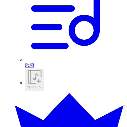
歌詞
マイうた