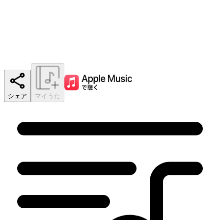
シェア
マイうた