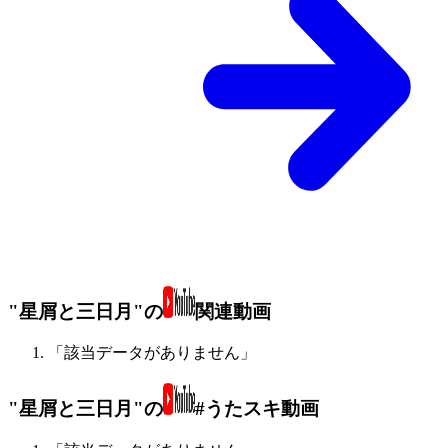
"星屑と三日月"の
関連動画
「該当データがありません」
"星屑と三日月"の
#うたスキ動画