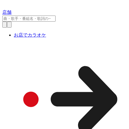
店舗
お店でカラオケ