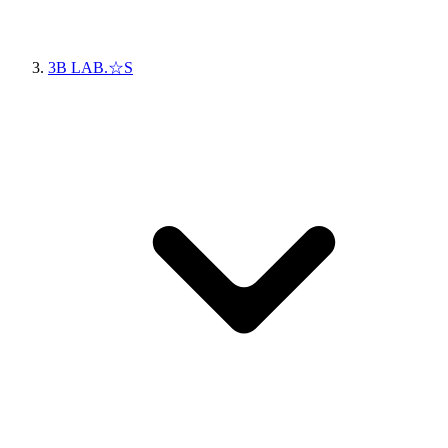
3B LAB.☆S