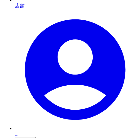
店舗
...