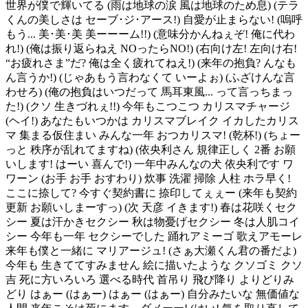
世界が僕で輝いてる (雨は地球の涙 風は地球のため息) (テラ
くんの美しさは セーブ･ジ･アース!) 自愛が止まらない! (嗚呼
もう... 美･美･美 美ーーーム!!) (意味分かんねぇぞ! 俺に代わ
れ!) (俺は振り返らねえ NOったらNO!) (右向け左! 左向け右!
“お疲れさま”だ? 俺は全く疲れてねえ!) (来年の抱負? んなも
ん言うか!) (じゃあもう言わなくて いーよぉ) (ふざけんな言
わせろ) (俺の抱負はいつだって 馬耳東風... って言っちまっ
た!) (クソ 生きづれぇ!!) 今年もこつこつ カリスマチャージ
(ヘイ!) あなたもいつかは カリスマブレイク イカしたカリス
マ 集まる仮住まい みんな一年 おつカリスマ! (乾杯!) (ちょー
っと 秩序が乱れてますね) (依央利さん 規律正しく 2番 お願
いします! はーい 喜んで!) 一年中みんなの犬 依央利です ワ
ワーン (お手 お手 おすわり) 炊事 洗濯 掃除 人柱 ホラ早く!
ここに捺して? 今すぐ契約書に 捺印してぇぇー (来年も契約
更新 お願いしまーすっ) (次 天彦 イきます!) 春は花咲くセク
シー 夏は汗かきセクシー 秋は物憂げセクシー 冬は人肌コイ
シー 今年も一年 セクシーでした 踊れアミーゴ 歌えアモーレ
来年も僕と一緒に マリアージュ! (さぁ大瀬くん君の番だよ)
今年も 生きててすみません 絵に描いたような クソゴミ クソ
吉 死に方いろいろ 選べる時代 首吊り 飛び降り よりどりみ
どり はぁー (はぁー) はぁー (はぁー) 自分みたいな 無価値な