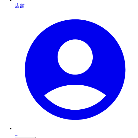
店舗
...