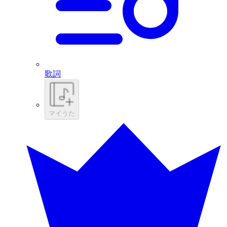
歌詞
マイうた