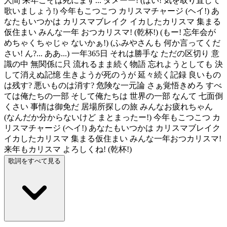
人間 来年こそは死にます... ダメーー! (はい! 気を取り直して
歌いましょう!) 今年もこつこつ カリスマチャージ (ヘイ!) あ
なたもいつかは カリスマブレイク イカしたカリスマ 集まる
仮住まい みんな一年 おつカリスマ! (乾杯!) (もー! 忘年会が
めちゃくちゃじゃ ないかぁ!) (ふみやさんも 何か言ってくだ
さい! ん?... ああ...) 一年365日 それは勝手な ただの区切り 意
識の中 無関係に只 流れるまま続く物語 忘れようとしても 決
して消えぬ記憶 生きようが死のうが 延々続く記録 良いもの
は残す? 悪いものは消す? 危険な一元論 さぁ覚悟きめろ すべ
ては俺たちの一部 そして俺たちは 世界の一部 なんて 七面倒
くさい 事情は御免だ 居場所探しの旅 みんなお疲れちゃん
(なんだか分からないけど まとまったー!) 今年もこつこつ カ
リスマチャージ (ヘイ!) あなたもいつかは カリスマブレイク
イカしたカリスマ 集まる仮住まい みんな一年おつカリスマ!
来年もカリスマ よろしくね! (乾杯!)
歌詞をすべて見る