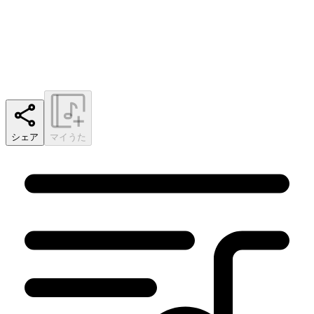
シェア
マイうた