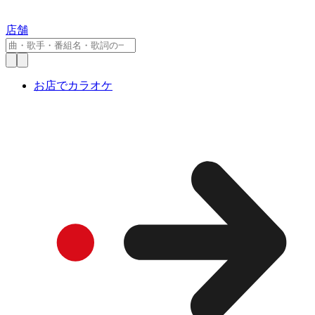
店舗
お店でカラオケ