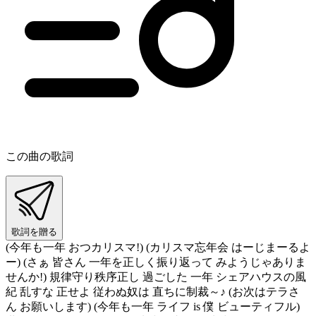
この曲の歌詞
歌詞を贈る
(今年も一年 おつカリスマ!) (カリスマ忘年会 はーじまーるよ
ー) (さぁ 皆さん 一年を正しく振り返って みようじゃありま
せんか!) 規律守り秩序正し 過ごした 一年 シェアハウスの風
紀 乱すな 正せよ 従わぬ奴は 直ちに制裁～♪ (お次はテラさ
ん お願いします) (今年も一年 ライフ is 僕 ビューティフル)