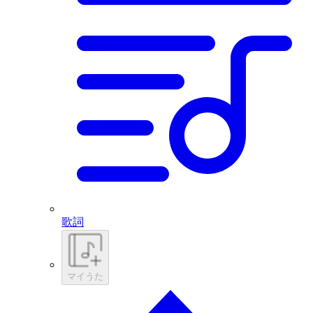
歌詞
マイうた