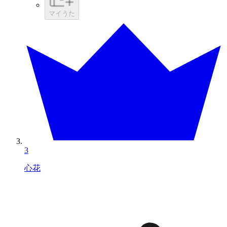
マイうた
3
心花