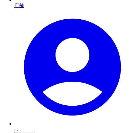
店舗
...