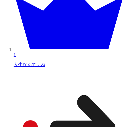
1
人生なんて…ね