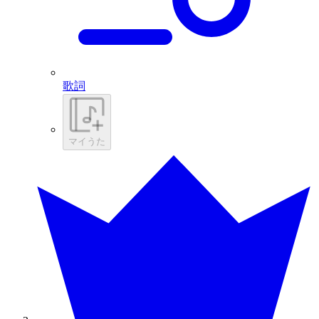
歌詞
マイうた