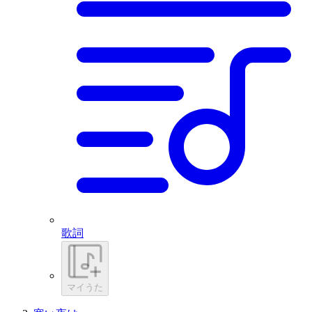
歌詞
マイうた