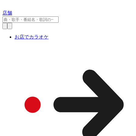
店舗
お店でカラオケ