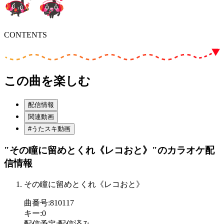
CONTENTS
この曲を楽しむ
配信情報
関連動画
#うたスキ動画
"その瞳に留めとくれ《レコおと》"
のカラオケ配
信情報
その瞳に留めとくれ《レコおと》
曲番号
:
810117
キー
:
0
配信予定
:
配信済み