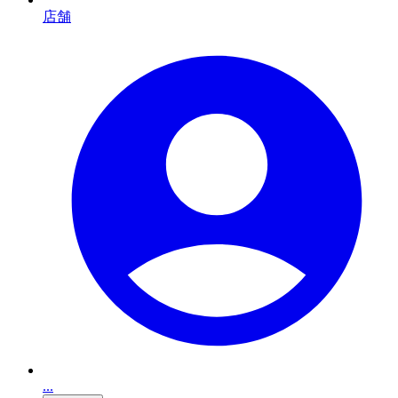
店舗
...