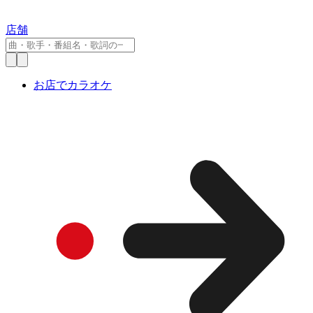
店舗
お店でカラオケ