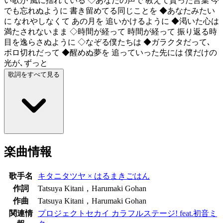
い歌が 風に揺れている ◇あなたの声で 教えて貰った言葉 今
でも忘れぬように 書き留めてる同じことを ◆あなたみたい
に なれやしなくて あの月を 追いかけるように ◆渇いた心は
満たされないまま ◇時間が経って 時間が経って 振り返る時
目を逸らさぬように ◇なぞる僕たちは ◆ガラクタだって､
ボロ切れだって ◆醒めぬ夢を 追っていった先には 僕だけの
光が､ずっと
歌詞をすべて見る
楽曲情報
歌手名
キタニタツヤ × はるまきごはん
作詞
Tatsuya Kitani，Harumaki Gohan
作曲
Tatsuya Kitani，Harumaki Gohan
関連情
プロジェクトセカイ カラフルステージ! feat.初音ミ