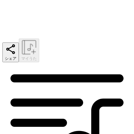
シェア
マイうた