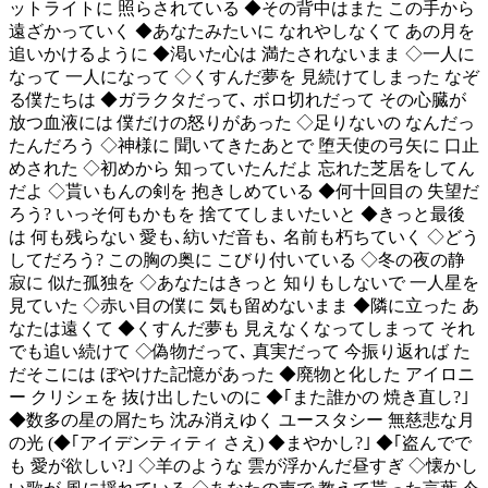
ットライトに 照らされている ◆その背中はまた この手から
遠ざかっていく ◆あなたみたいに なれやしなくて あの月を
追いかけるように ◆渇いた心は 満たされないまま ◇一人に
なって 一人になって ◇くすんだ夢を 見続けてしまった なぞ
る僕たちは ◆ガラクタだって､ ボロ切れだって その心臓が
放つ血液には 僕だけの怒りがあった ◇足りないの なんだっ
たんだろう ◇神様に 聞いてきたあとで 堕天使の弓矢に 口止
めされた ◇初めから 知っていたんだよ 忘れた芝居をしてん
だよ ◇貰いもんの剣を 抱きしめている ◆何十回目の 失望だ
ろう? いっそ何もかもを 捨ててしまいたいと ◆きっと最後
は 何も残らない 愛も､紡いだ音も､ 名前も朽ちていく ◇どう
してだろう? この胸の奥に こびり付いている ◇冬の夜の静
寂に 似た孤独を ◇あなたはきっと 知りもしないで 一人星を
見ていた ◇赤い目の僕に 気も留めないまま ◆隣に立った あ
なたは遠くて ◆くすんだ夢も 見えなくなってしまって それ
でも追い続けて ◇偽物だって､ 真実だって 今振り返れば た
だそこには ぼやけた記憶があった ◆廃物と化した アイロニ
ー クリシェを 抜け出したいのに ◆｢また誰かの 焼き直し?｣
◆数多の星の屑たち 沈み消えゆく ユースタシー 無慈悲な月
の光 (◆｢アイデンティティ さえ) ◆まやかし?｣ ◆｢盗んでで
も 愛が欲しい?｣ ◇羊のような 雲が浮かんだ昼すぎ ◇懐かし