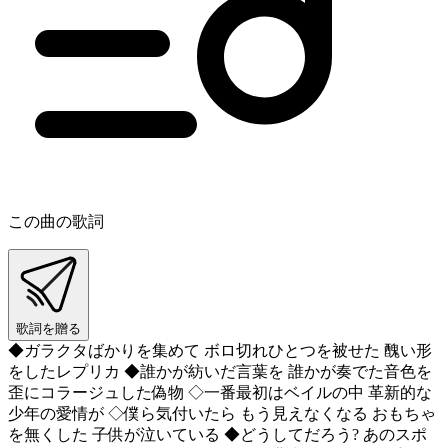
この曲の歌詞
歌詞を贈る
◆ガラクタばかりを集めて ボロ切れひとつを被せた 醜い形
をしたレプリカ ◆誰かが紡いだ言葉を 誰かが奏でた音色を
歪にコラージュした偽物 ◇一番最初はベイルの中 革新的な
少年の愛情が ◇僕ら気付いたら もう見えなくなる おもちゃ
を無くした 子供が泣いている ◆どうしてだろう? あのスポ