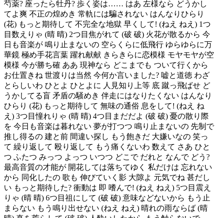
芍薬? 座ったら牡丹? 歩く姿は…… はあ 左様なら どうかし
てよ爽 不正の煌めき 常軌には騙されない はんなりひらり
(花) もっと期待して 不完全な地獄 早くして! (ねえ ねえ) 1つ
目数えりゃ (晴 晴) 2つ目焦がれて (破 破) 火花が散るから 今
日も音楽が 鳴り止まないの 空らくらに低飛行 ゆらゆらに万
華鏡 極め手花言葉 躍れ献献 きらきらに恋模様 モヤモヤが空
模様 今が勝ち確 ああ 現神なら どこまでも ついて行くから
お仕置きね 世渡りは当然 今何か言いました? 嘘と道徳 わざ
とらしいわ ひとよ ひとよに 人見知り上等 底 蹴っ飛ばせ ど
うかしてる盲 矛盾の騒めき 伴走にはなりたくない はんなり
ひらり (花) もっと期待して 無味の通俗 息をして! (ねえ ね
え) 3つ目憧れりゃ (晴 晴) 4つ目まだだよ (破 破) 憂の散り際
を 今日も音楽は暮れない 夢が打つつ 鳴り止まないの 先制で
推し得るの 建と前 間違い探し もう飽きだ 大嫌いなの 笑っ
て 繰り返して 殴り返して もう痛くないわ 数えて さあ ひと
つ ふたつ みっつ よっつ いつつ どこで だれと なんで どう?
最高音質の才能が 開花しては落ちてゆく 私だけは 忘れない
から 同化したの 歌も 伸びていく影 大隙よ 元気でね 甚だし
い もっと期待した? 衝動は 即 嗜んで! (ねえ ねえ) 5つ目震え
りゃ (晴 晴) 6つ目祖にして (破 破) 意味などないから もう止
まらない もう鳴り出せない (ねえ ねえ) 晴れの雨ならば (晴