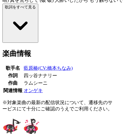
晴) 真を荒らして (破 破) 人酔いしたから もう触らないで
歌詞をすべて見る
楽曲情報
歌手名
藍原椿(CV:橋本ちなみ)
作詞
四ッ谷ナナリー
作曲
ラムシーニ
関連情報
オンゲキ
※対象楽曲の最新の配信状況について、遷移先のサ
ービスにて十分にご確認のうえでご利用ください。