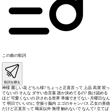
この曲の歌詞
歌詞を贈る
神様 麗しい花 どちら様? ちょっと正直言って 上品 高潔 習っ
てないの そんな ダサい合言葉 誰か決めてるの? 負け認める
ほど 可愛くないの 許される世界 準備できてない 月曜日なん
て 明日でいいのに 空振り脳内 エゴのキャンバス 乙女の美徳
だけど正直言って 喝采以外 無理 触れないで なんて? 立てば