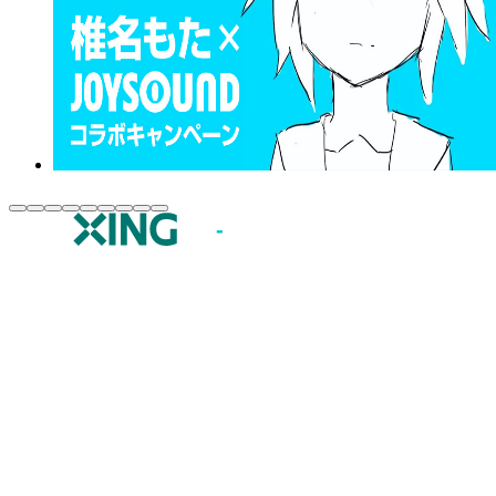
JOYSOUND.comトップ
カラオケ楽曲・歌詞検索
カラオケ店舗検索
全国カラオケ大会