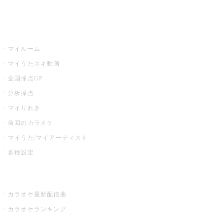
イベント・キャンペーン
うたスキ
マイルーム
マイうたスキ動画
全国採点GP
分析採点
マイりれき
前回のカラオケ
マイうた/マイアーティスト
各種設定
お店でカラオケ
カラオケ最新配信曲
カラオケランキング