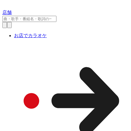
店舗
お店でカラオケ