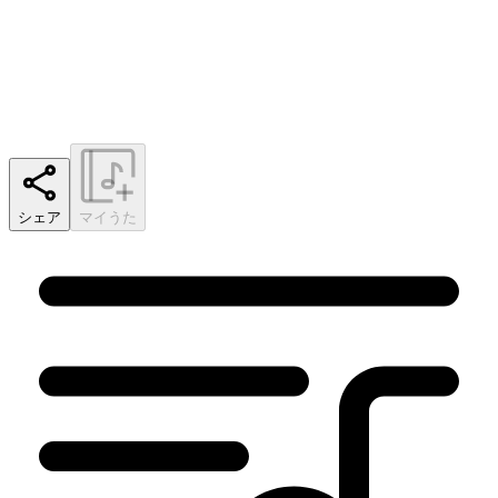
シェア
マイうた