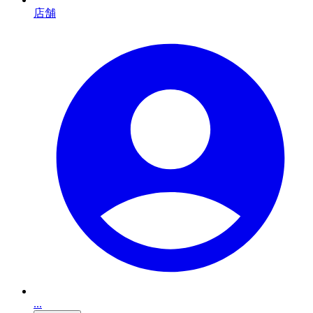
店舗
...