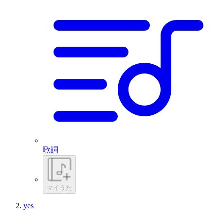
歌詞
マイうた
yes