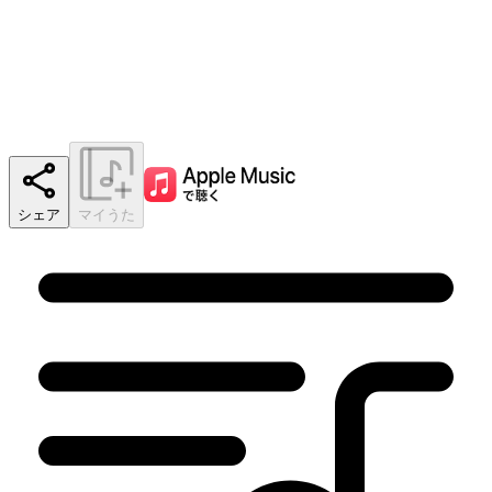
シェア
マイうた