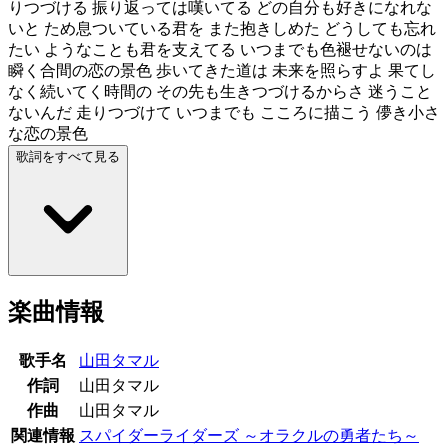
りつづける 振り返っては嘆いてる どの自分も好きになれな
いと ため息ついている君を また抱きしめた どうしても忘れ
たい ようなことも君を支えてる いつまでも色褪せないのは
瞬く合間の恋の景色 歩いてきた道は 未来を照らすよ 果てし
なく続いてく時間の その先も生きつづけるからさ 迷うこと
ないんだ 走りつづけて いつまでも こころに描こう 儚き小さ
な恋の景色
歌詞をすべて見る
楽曲情報
歌手名
山田タマル
作詞
山田タマル
作曲
山田タマル
関連情報
スパイダーライダーズ ～オラクルの勇者たち～