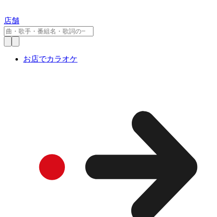
店舗
お店でカラオケ