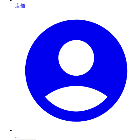
店舗
...