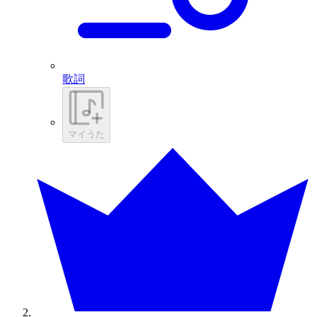
歌詞
マイうた