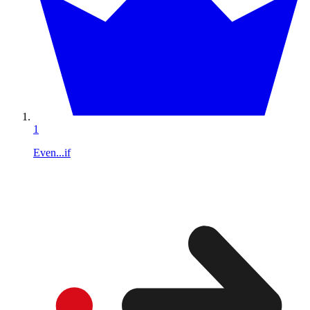
1
Even...if