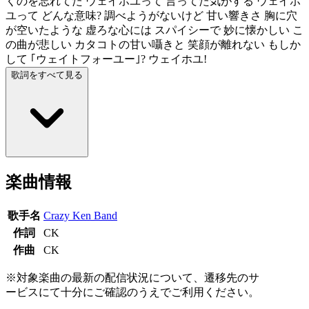
くのを忘れてた ウェイホユって 言ってた気がする ウェイホ
ユって どんな意味? 調べようがないけど 甘い響きさ 胸に穴
が空いたような 虚ろな心には スパイシーで 妙に懐かしい こ
の曲が悲しい カタコトの甘い囁きと 笑顔が離れない もしか
して ｢ウェイトフォーユー｣? ウェイホユ!
歌詞をすべて見る
楽曲情報
歌手名
Crazy Ken Band
作詞
CK
作曲
CK
※対象楽曲の最新の配信状況について、遷移先のサ
ービスにて十分にご確認のうえでご利用ください。