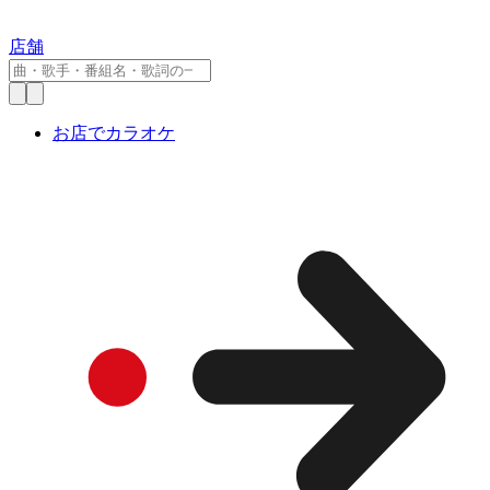
店舗
お店でカラオケ