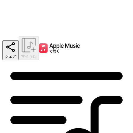
シェア
マイうた