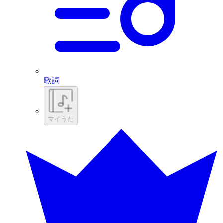
歌詞
マイうた