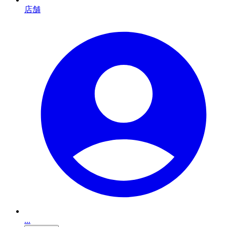
店舗
...