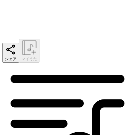
シェア
マイうた