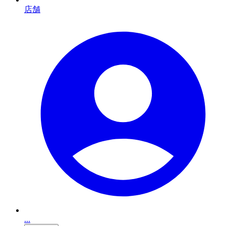
店舗
...