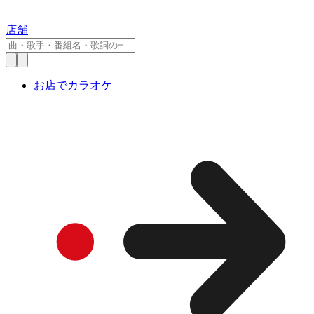
店舗
お店でカラオケ