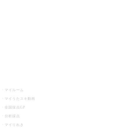
JOYSOUND.comトップ
カラオケ楽曲・歌詞検索
カラオケ店舗検索
全国カラオケ大会
イベント・キャンペーン
うたスキ
マイルーム
マイうたスキ動画
全国採点GP
分析採点
マイりれき