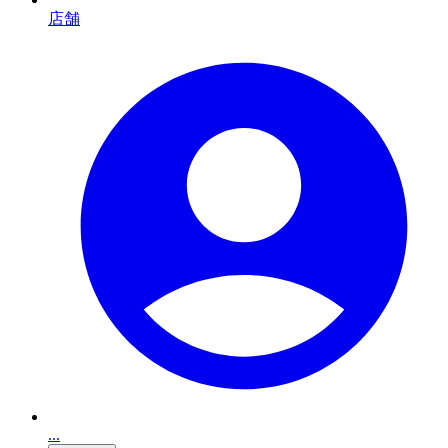
店舗
...