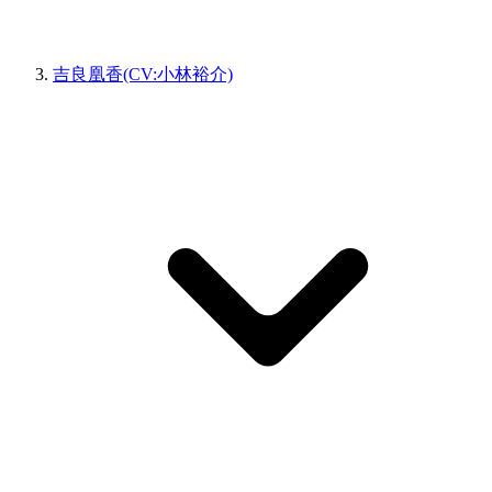
吉良凰香(CV:小林裕介)