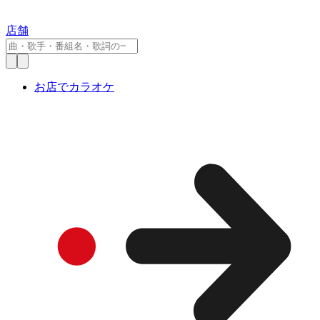
店舗
お店でカラオケ