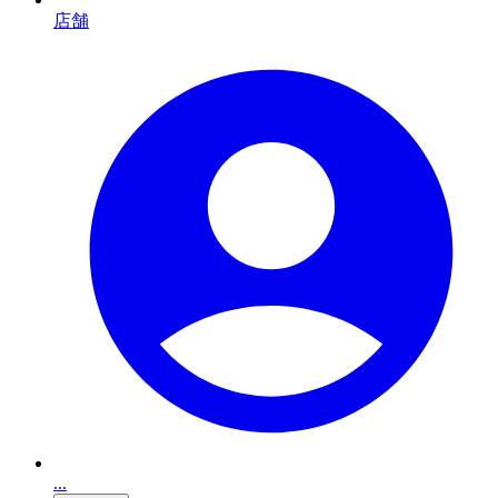
店舗
...