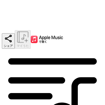
シェア
マイうた