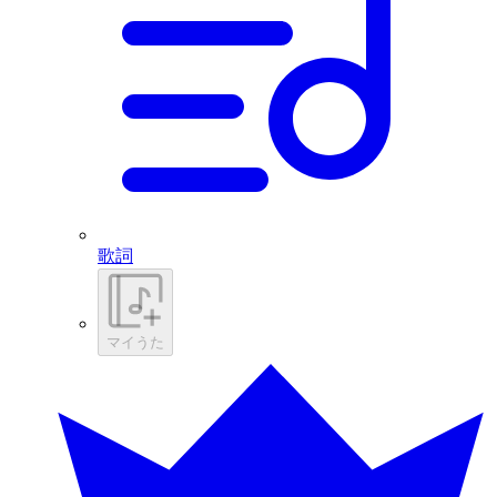
歌詞
マイうた