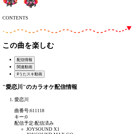
CONTENTS
この曲を楽しむ
配信情報
関連動画
#うたスキ動画
"愛恋川"
のカラオケ配信情報
愛恋川
曲番号
:
611118
キー
:
0
配信予定
:
配信済み
JOYSOUND X1