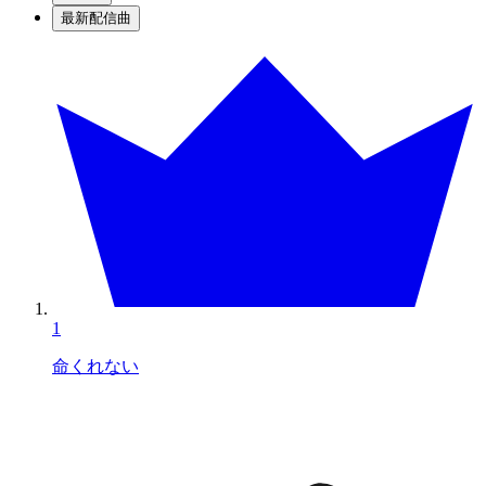
最新配信曲
1
命くれない