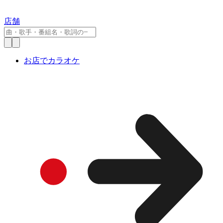
店舗
お店でカラオケ