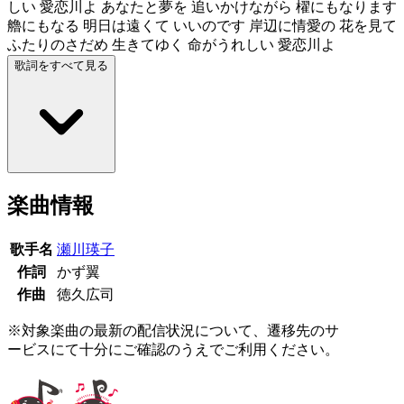
しい 愛恋川よ あなたと夢を 追いかけながら 櫂にもなります
艪にもなる 明日は遠くて いいのです 岸辺に情愛の 花を見て
ふたりのさだめ 生きてゆく 命がうれしい 愛恋川よ
歌詞をすべて見る
楽曲情報
歌手名
瀬川瑛子
作詞
かず翼
作曲
徳久広司
※対象楽曲の最新の配信状況について、遷移先のサ
ービスにて十分にご確認のうえでご利用ください。