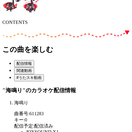
CONTENTS
この曲を楽しむ
配信情報
関連動画
#うたスキ動画
"海鳴り"
のカラオケ配信情報
海鳴り
曲番号
:
611283
キー
:
0
配信予定
:
配信済み
JOYSOUND X1