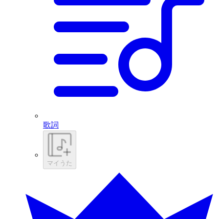
歌詞
マイうた