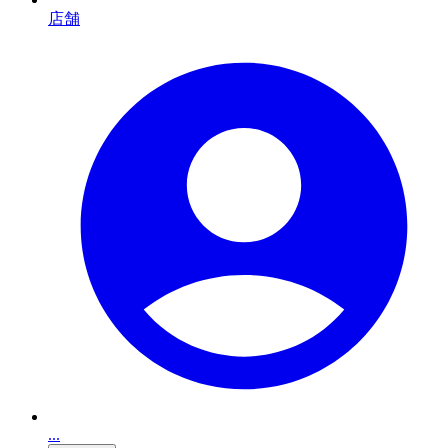
店舗
...