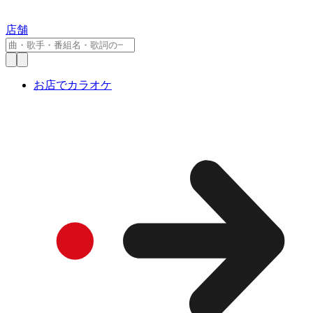
店舗
お店でカラオケ