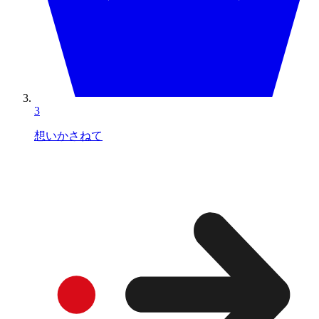
3
想いかさねて