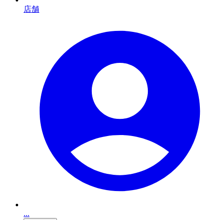
店舗
...