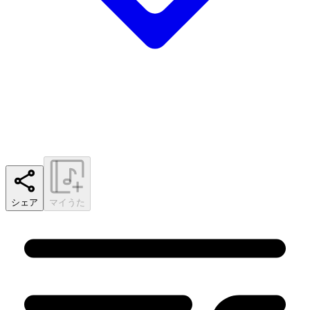
シェア
マイうた