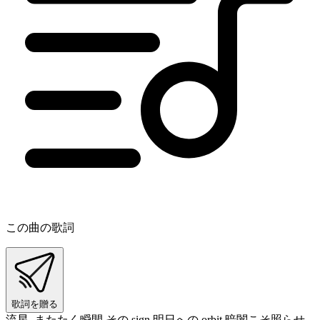
この曲の歌詞
歌詞を贈る
流星､またたく瞬間 その sign 明日への orbit 暗闇こそ照らせ