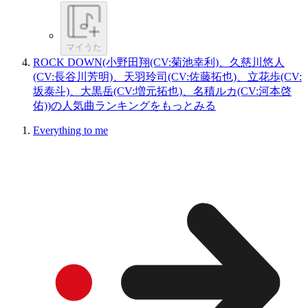
マイうた
ROCK DOWN(小野田翔(CV:菊池幸利)、久慈川悠人
(CV:長谷川芳明)、天羽玲司(CV:佐藤拓也)、立花歩(CV:
坂泰斗)、大黒岳(CV:増元拓也)、名積ルカ(CV:河本啓
佑))の人気曲ランキングをもっとみる
Everything to me