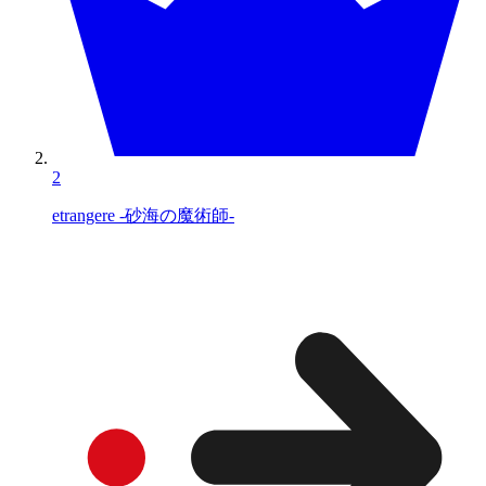
2
etrangere -砂海の魔術師-