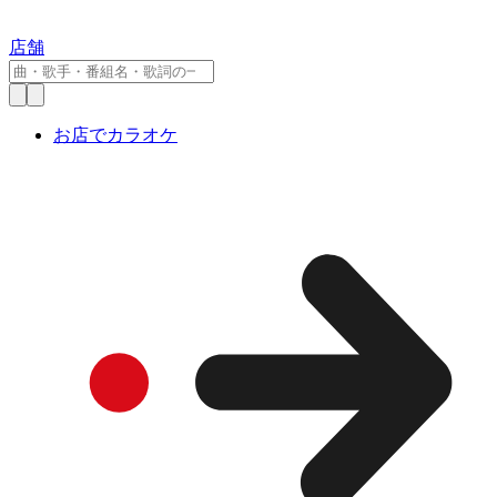
店舗
お店でカラオケ