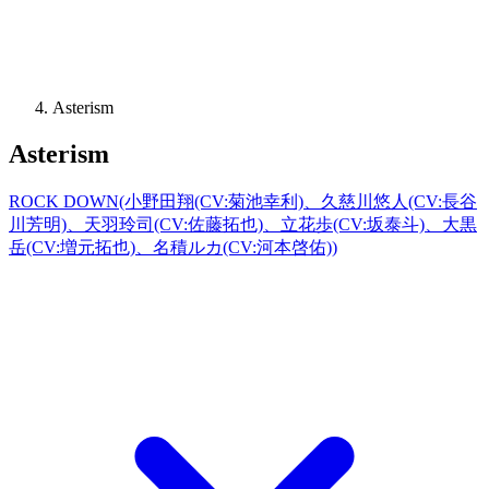
Asterism
Asterism
ROCK DOWN(小野田翔(CV:菊池幸利)、久慈川悠人(CV:長谷
川芳明)、天羽玲司(CV:佐藤拓也)、立花歩(CV:坂泰斗)、大黒
岳(CV:増元拓也)、名積ルカ(CV:河本啓佑))