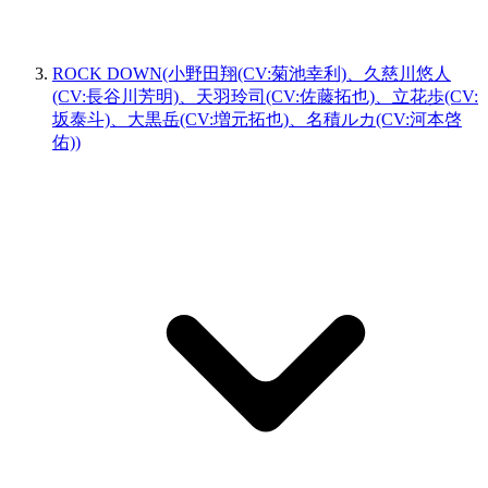
ROCK DOWN(小野田翔(CV:菊池幸利)、久慈川悠人
(CV:長谷川芳明)、天羽玲司(CV:佐藤拓也)、立花歩(CV:
坂泰斗)、大黒岳(CV:増元拓也)、名積ルカ(CV:河本啓
佑))