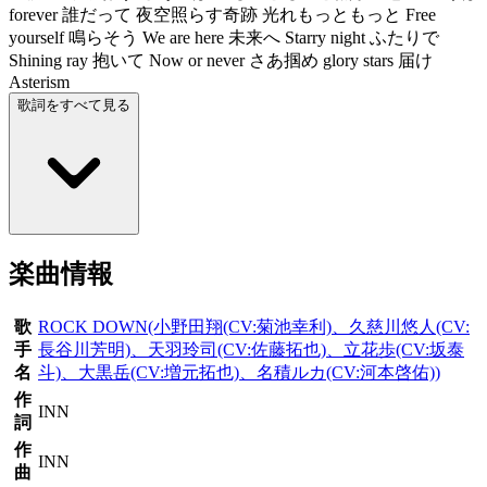
forever 誰だって 夜空照らす奇跡 光れもっともっと Free
yourself 鳴らそう We are here 未来へ Starry night ふたりで
Shining ray 抱いて Now or never さあ掴め glory stars 届け
Asterism
歌詞をすべて見る
楽曲情報
歌
ROCK DOWN(小野田翔(CV:菊池幸利)、久慈川悠人(CV:
手
長谷川芳明)、天羽玲司(CV:佐藤拓也)、立花歩(CV:坂泰
名
斗)、大黒岳(CV:増元拓也)、名積ルカ(CV:河本啓佑))
作
INN
詞
作
INN
曲