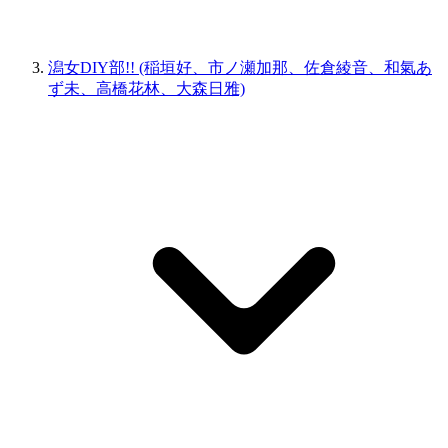
潟女DIY部!! (稲垣好、市ノ瀬加那、佐倉綾音、和氣あ
ず未、高橋花林、大森日雅)