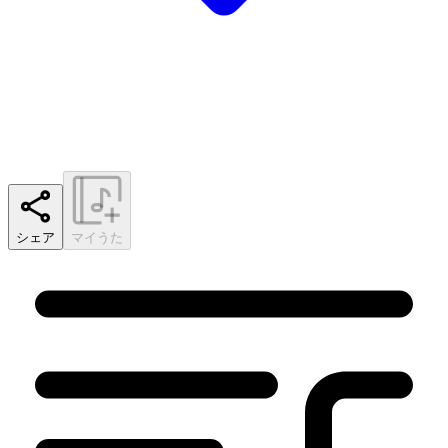
シェア
マイうた