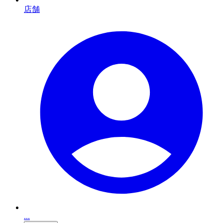
店舗
...