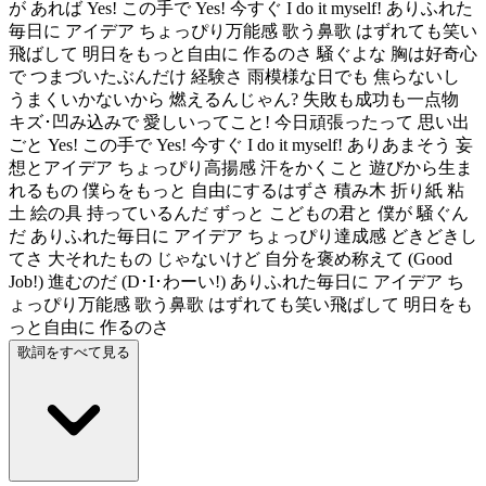
が あれば Yes! この手で Yes! 今すぐ I do it myself! ありふれた
毎日に アイデア ちょっぴり万能感 歌う鼻歌 はずれても笑い
飛ばして 明日をもっと自由に 作るのさ 騒ぐよな 胸は好奇心
で つまづいたぶんだけ 経験さ 雨模様な日でも 焦らないし
うまくいかないから 燃えるんじゃん? 失敗も成功も一点物
キズ･凹み込みで 愛しいってこと! 今日頑張ったって 思い出
ごと Yes! この手で Yes! 今すぐ I do it myself! ありあまそう 妄
想とアイデア ちょっぴり高揚感 汗をかくこと 遊びから生ま
れるもの 僕らをもっと 自由にするはずさ 積み木 折り紙 粘
土 絵の具 持っているんだ ずっと こどもの君と 僕が 騒ぐん
だ ありふれた毎日に アイデア ちょっぴり達成感 どきどきし
てさ 大それたもの じゃないけど 自分を褒め称えて (Good
Job!) 進むのだ (D･I･わーい!) ありふれた毎日に アイデア ち
ょっぴり万能感 歌う鼻歌 はずれても笑い飛ばして 明日をも
っと自由に 作るのさ
歌詞をすべて見る