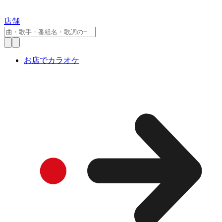
店舗
お店でカラオケ