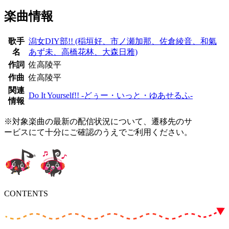
楽曲情報
歌手
潟女DIY部!! (稲垣好、市ノ瀬加那、佐倉綾音、和氣
名
あず未、高橋花林、大森日雅)
作詞
佐高陵平
作曲
佐高陵平
関連
Do It Yourself!! -どぅー・いっと・ゆあせるふ-
情報
※対象楽曲の最新の配信状況について、遷移先のサ
ービスにて十分にご確認のうえでご利用ください。
CONTENTS