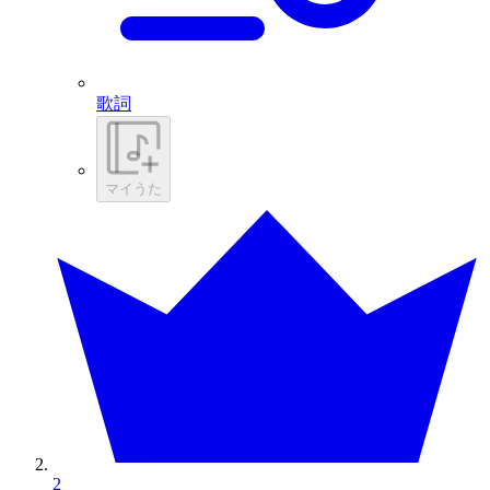
歌詞
マイうた
2