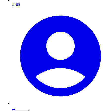
店舗
...