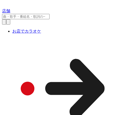
店舗
お店でカラオケ