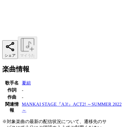
シェア
マイうた
楽曲情報
歌手名
夏組
作詞
-
作曲
-
関連情
MANKAI STAGE『A3!』ACT2! ～SUMMER 2022
報
～
※対象楽曲の最新の配信状況について、遷移先のサ