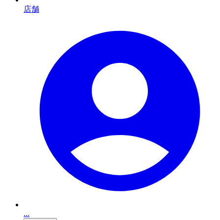
店舗
...