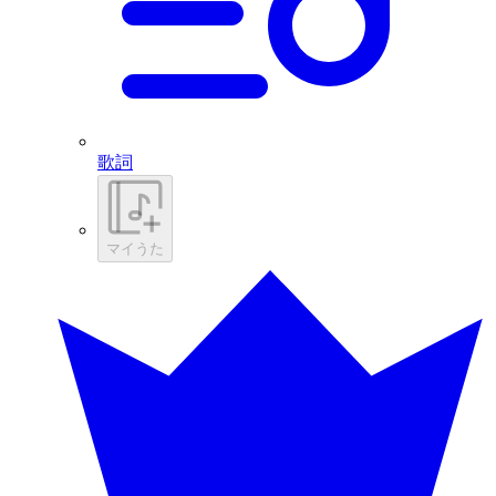
歌詞
マイうた