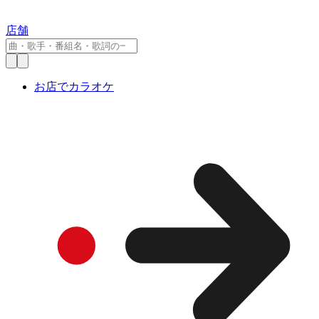
店舗
お店でカラオケ