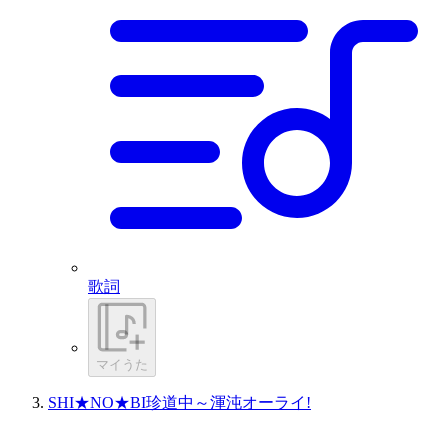
歌詞
マイうた
SHI★NO★BI珍道中～渾沌オーライ!