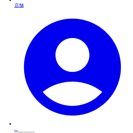
店舗
...