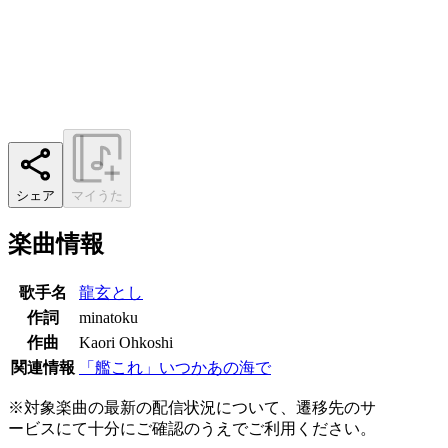
シェア
マイうた
楽曲情報
歌手名
龍玄とし
作詞
minatoku
作曲
Kaori Ohkoshi
関連情報
「艦これ」いつかあの海で
※対象楽曲の最新の配信状況について、遷移先のサ
ービスにて十分にご確認のうえでご利用ください。