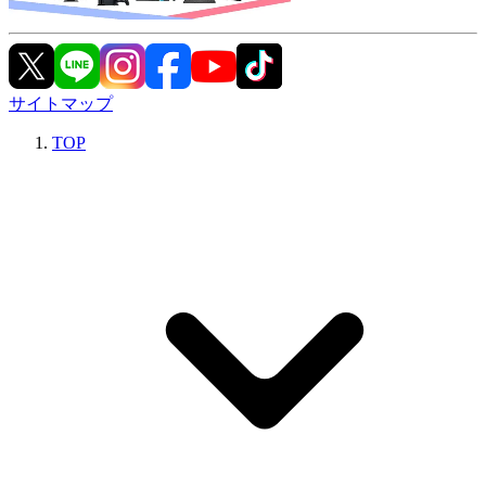
サイトマップ
TOP