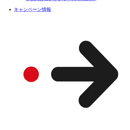
キャンペーン情報