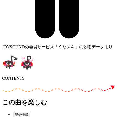
JOYSOUNDの会員サービス「うたスキ」の歌唱データより
CONTENTS
この曲を楽しむ
配信情報