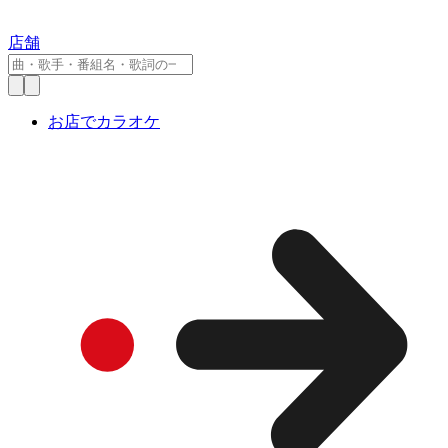
店舗
お店でカラオケ