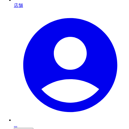
店舗
...