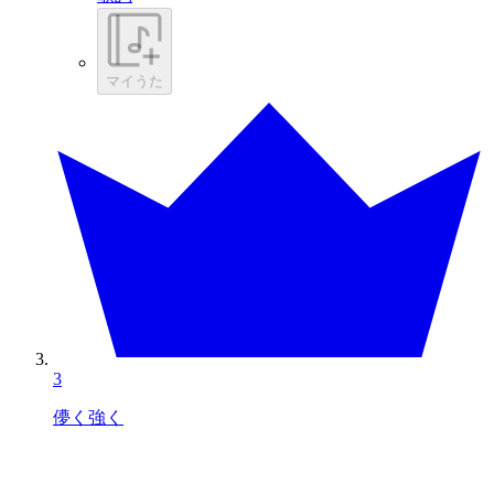
マイうた
3
儚く強く