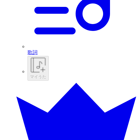
歌詞
マイうた