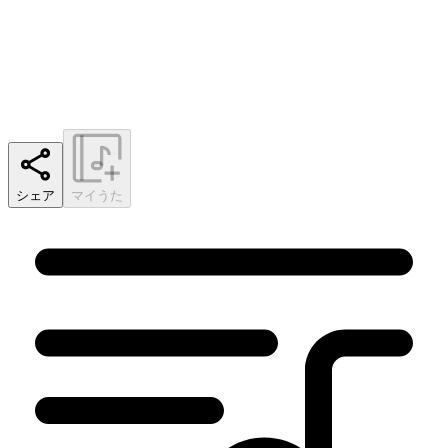
シェア
マイうた