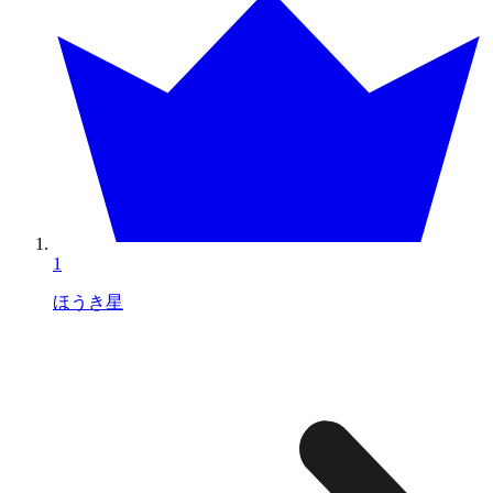
1
ほうき星