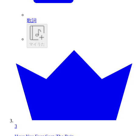
歌詞
マイうた
3