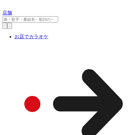
店舗
お店でカラオケ