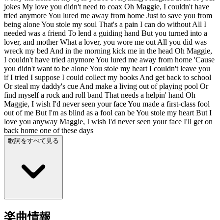
jokes My love you didn't need to coax Oh Maggie, I couldn't have
tried anymore You lured me away from home Just to save you from
being alone You stole my soul That's a pain I can do without All I
needed was a friend To lend a guiding hand But you turned into a
lover, and mother What a lover, you wore me out All you did was
wreck my bed And in the morning kick me in the head Oh Maggie,
I couldn't have tried anymore You lured me away from home 'Cause
you didn't want to be alone You stole my heart I couldn't leave you
if I tried I suppose I could collect my books And get back to school
Or steal my daddy's cue And make a living out of playing pool Or
find myself a rock and roll band That needs a helpin' hand Oh
Maggie, I wish I'd never seen your face You made a first-class fool
out of me But I'm as blind as a fool can be You stole my heart But I
love you anyway Maggie, I wish I'd never seen your face I'll get on
back home one of these days
歌詞をすべて見る
楽曲情報