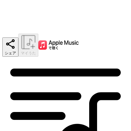
シェア
マイうた