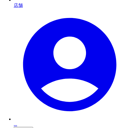
店舗
...