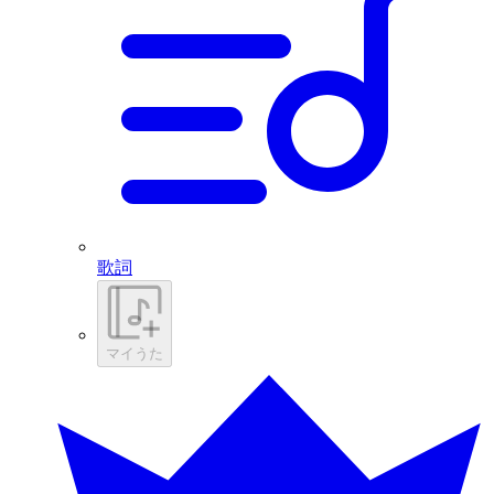
歌詞
マイうた