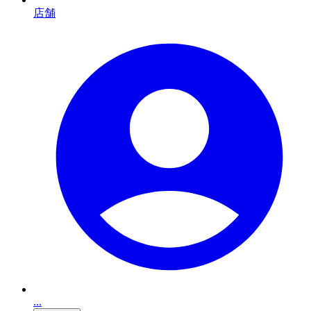
店舗
...