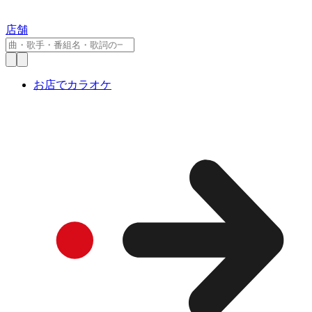
店舗
お店でカラオケ