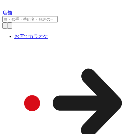
店舗
お店でカラオケ