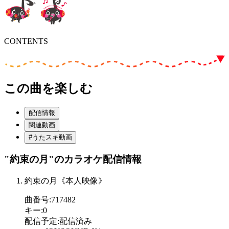
CONTENTS
この曲を楽しむ
配信情報
関連動画
#うたスキ動画
"約束の月"
のカラオケ配信情報
約束の月《本人映像》
曲番号
:
717482
キー
:
0
配信予定
:
配信済み