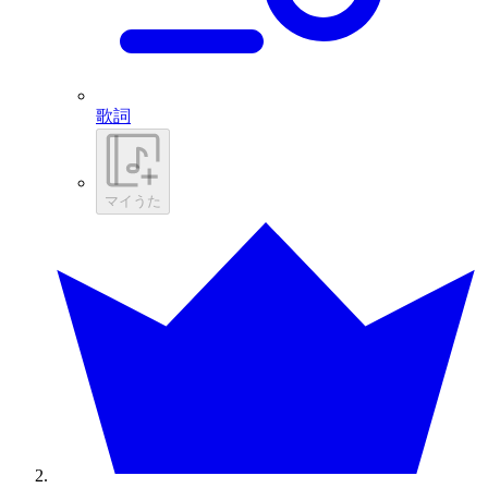
歌詞
マイうた