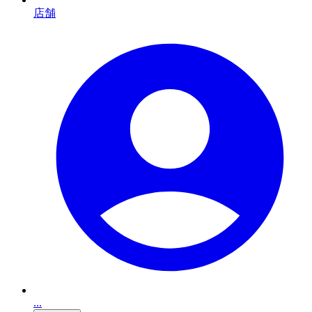
店舗
...