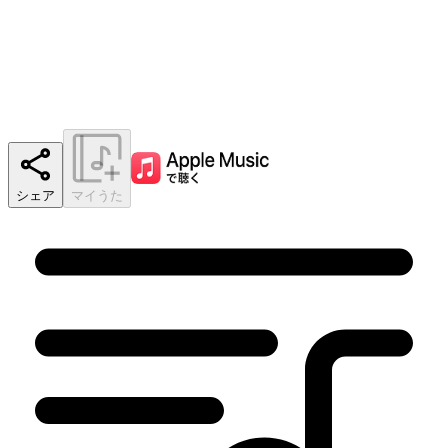
シェア
マイうた