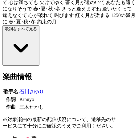
て 心は満ちても 欠けてゆく 蒼く月が遠のいて あなたも遠く
になりそうで 春･夏･秋･冬 きっと逢えますね 逢いたくって
逢えなくて 心が破れて 叫びます 紅く月が染まる 1250の満月
に 春･夏･秋･冬 約束の月
歌詞をすべて見る
楽曲情報
歌手名
石川さゆり
作詞
Kinuyo
作曲
三木たかし
※対象楽曲の最新の配信状況について、遷移先のサ
ービスにて十分にご確認のうえでご利用ください。