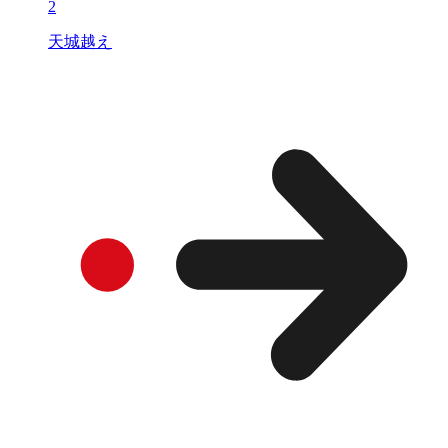
2
天城越え