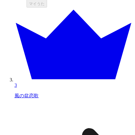
マイうた
3
風の盆恋歌