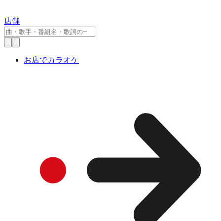
店舗
お店でカラオケ