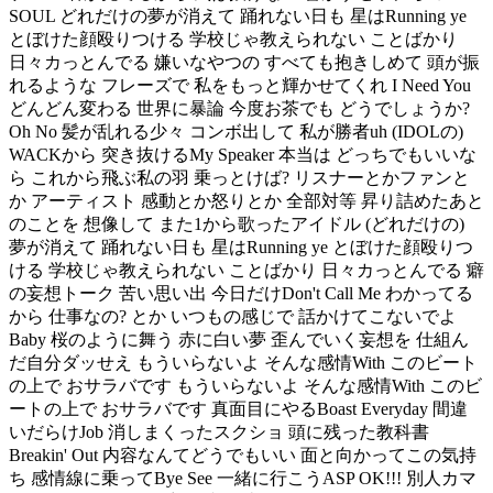
SOUL どれだけの夢が消えて 踊れない日も 星はRunning ye
とぼけた顔殴りつける 学校じゃ教えられない ことばかり
日々カっとんでる 嫌いなやつの すべても抱きしめて 頭が振
れるような フレーズで 私をもっと輝かせてくれ I Need You
どんどん変わる 世界に暴論 今度お茶でも どうでしょうか?
Oh No 髪が乱れる少々 コンボ出して 私が勝者uh (IDOLの)
WACKから 突き抜けるMy Speaker 本当は どっちでもいいな
ら これから飛ぶ私の羽 乗っとけば? リスナーとかファンと
か アーティスト 感動とか怒りとか 全部対等 昇り詰めたあと
のことを 想像して また1から歌ったアイドル (どれだけの)
夢が消えて 踊れない日も 星はRunning ye とぼけた顔殴りつ
ける 学校じゃ教えられない ことばかり 日々カっとんでる 癖
の妄想トーク 苦い思い出 今日だけDon't Call Me わかってる
から 仕事なの? とか いつもの感じで 話かけてこないでよ
Baby 桜のように舞う 赤に白い夢 歪んでいく妄想を 仕組ん
だ自分ダッせえ もういらないよ そんな感情With このビート
の上で おサラバです もういらないよ そんな感情With このビ
ートの上で おサラバです 真面目にやるBoast Everyday 間違
いだらけJob 消しまくったスクショ 頭に残った教科書
Breakin' Out 内容なんてどうでもいい 面と向かってこの気持
ち 感情線に乗ってBye See 一緒に行こうASP OK!!! 別人カマ