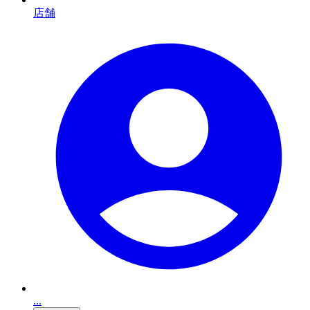
店舗
...