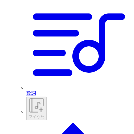
歌詞
マイうた