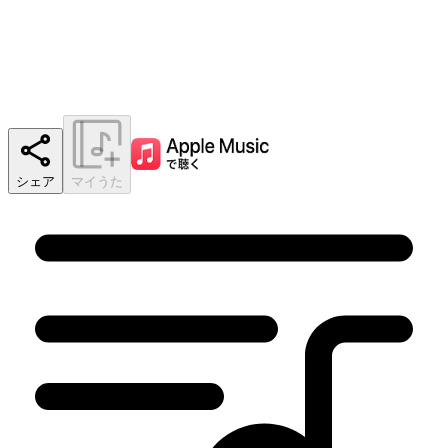
シェア
マイうた