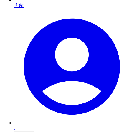
店舗
...