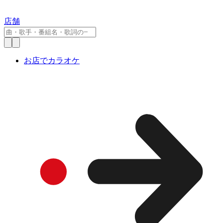
店舗
お店でカラオケ