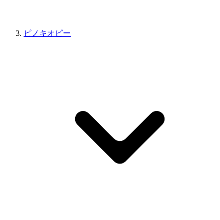
ピノキオピー