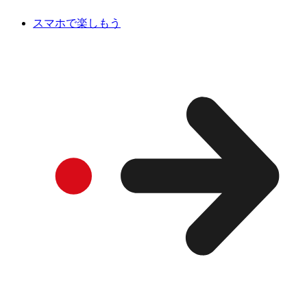
スマホで楽しもう