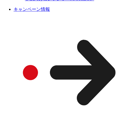
キャンペーン情報