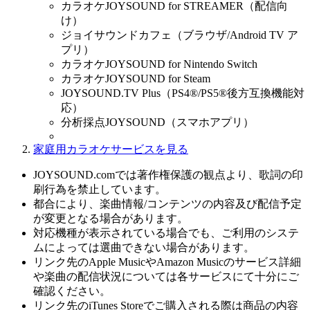
カラオケJOYSOUND for STREAMER（配信向
け）
ジョイサウンドカフェ（ブラウザ/Android TV ア
プリ）
カラオケJOYSOUND for Nintendo Switch
カラオケJOYSOUND for Steam
JOYSOUND.TV Plus（PS4®/PS5®後方互換機能対
応）
分析採点JOYSOUND（スマホアプリ）
家庭用カラオケサービスを見る
JOYSOUND.comでは著作権保護の観点より、歌詞の印
刷行為を禁止しています。
都合により、楽曲情報/コンテンツの内容及び配信予定
が変更となる場合があります。
対応機種が表示されている場合でも、ご利用のシステ
ムによっては選曲できない場合があります。
リンク先のApple MusicやAmazon Musicのサービス詳細
や楽曲の配信状況については各サービスにて十分にご
確認ください。
リンク先のiTunes Storeでご購入される際は商品の内容