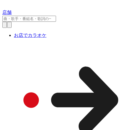
店舗
お店でカラオケ