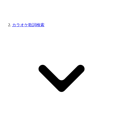
カラオケ歌詞検索