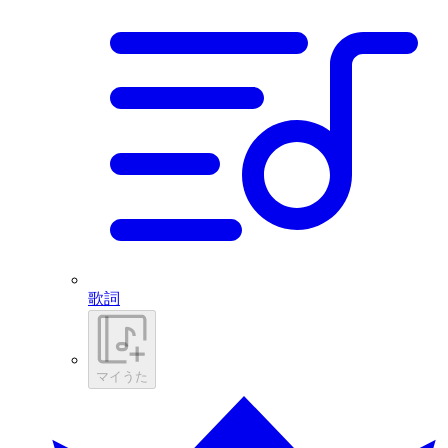
歌詞
マイうた