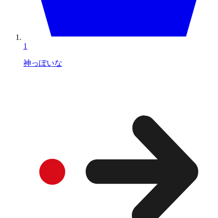
1
神っぽいな