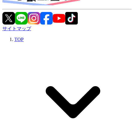
サイトマップ
TOP