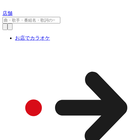
店舗
お店でカラオケ