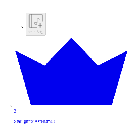
マイうた
3
Starlight☆Asterism!!!