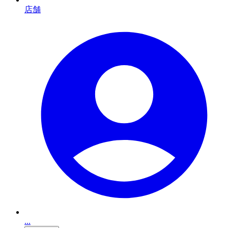
店舗
...