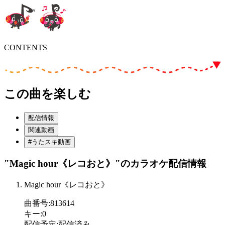
CONTENTS
この曲を楽しむ
配信情報
関連動画
#うたスキ動画
"Magic hour《レコおと》"
のカラオケ配信情報
Magic hour《レコおと》
曲番号
:
813614
キー
:
0
配信予定
:
配信済み