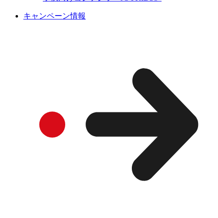
キャンペーン情報