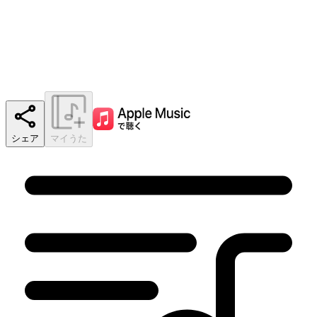
シェア
マイうた