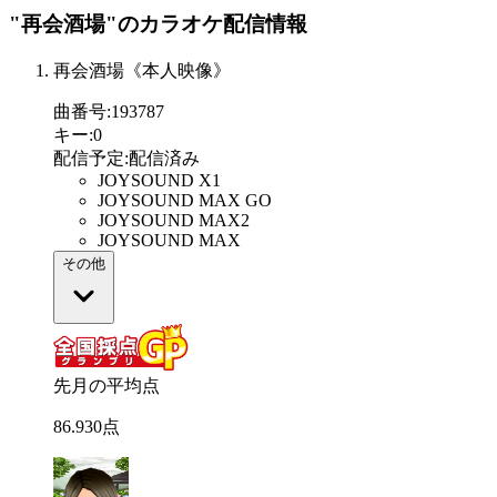
"再会酒場"
のカラオケ配信情報
再会酒場《本人映像》
曲番号
:
193787
キー
:
0
配信予定
:
配信済み
JOYSOUND X1
JOYSOUND MAX GO
JOYSOUND MAX2
JOYSOUND MAX
その他
先月の平均点
86
.
930
点