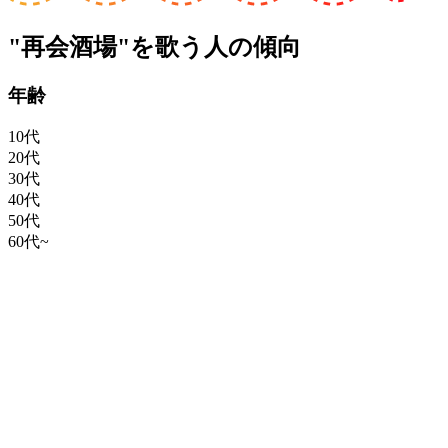
"再会酒場"を歌う人の傾向
年齢
10代
20代
30代
40代
50代
60代~