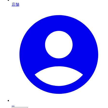
店舗
...