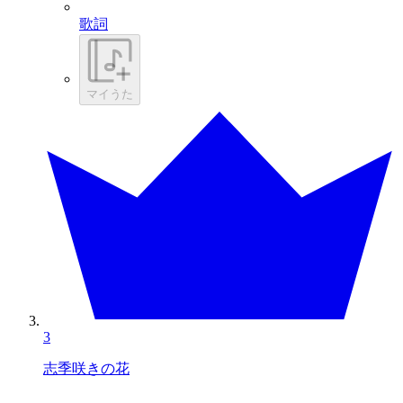
歌詞
マイうた
3
志季咲きの花