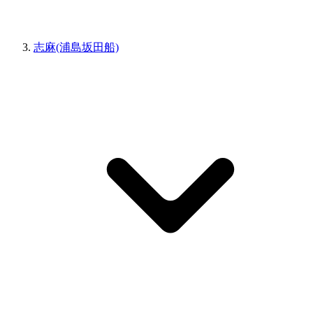
志麻(浦島坂田船)