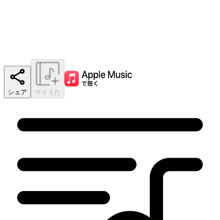
シェア
マイうた