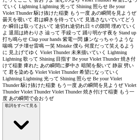
ていく Lightning Lightning 光って Shining 照らせ Be your
Violet Thunder 駆け抜けた稲妻 もう一度 あの瞬間を見ようぜ
曇天を覗いて 君は瞬きを待っていて 見逃さないでいてどう
か 瞬目は取っておいて 途切れ途切れ日々の隙間 埋めていく
よ 退屈は終わりさ 辿って 手繰って 踊り明かす夜を Stand up
打ち鳴らせ Clap your hands 紫電一閃 嫌ンなっちゃうような
喘鳴 ブチ壊せ雷鳴 一笑 Mistake 僕ら 何度だって笑えるよう
に 見上げてゆく Violet Thunder 未来描いていく Lightning
Lightning 歌って Shining 目指す Be your Violet Thunder 焼き付
けて稲妻 痺れた あの瞬間に夢中さ 暗闇を裂いて 静寂 劈い
て 君を染める Violet Violet Thunder 希望になっていく
Lightning Lightning 光って Shining 照らせ Be your Violet
Thunder 駆け抜けた稲妻 もう一度 あの瞬間を見ようぜ Violet
Thunder Violet Thunder Violet Thunder 焼き付けて稲妻 もう一
度 あの瞬間で会おうぜ
歌詞をすべて見る