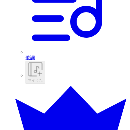
歌詞
マイうた