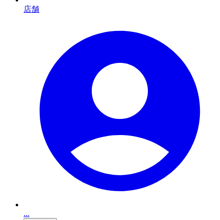
店舗
...