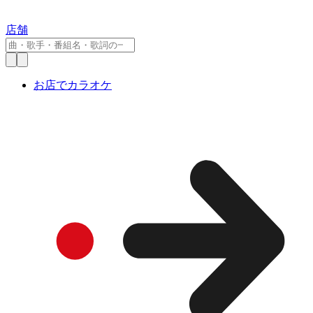
店舗
お店でカラオケ