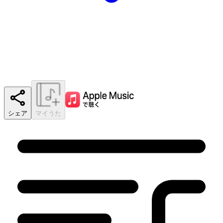
シェア
マイうた