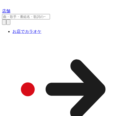
店舗
お店でカラオケ