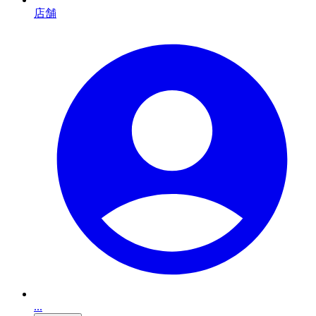
店舗
...