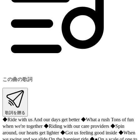
この曲の歌詞
歌詞を贈る
◆Ride with us And our days get better ◆What a rush Tons of fun
when we're together ◆Riding with our care providers ◆Spin
around, our hearts get lighter ◆Got us feeling good inside ◆When
we swing and we slide On the happiest ride ◆●On a scale of one to