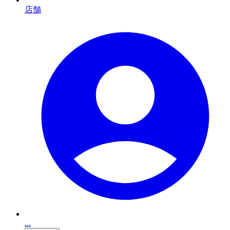
店舗
...