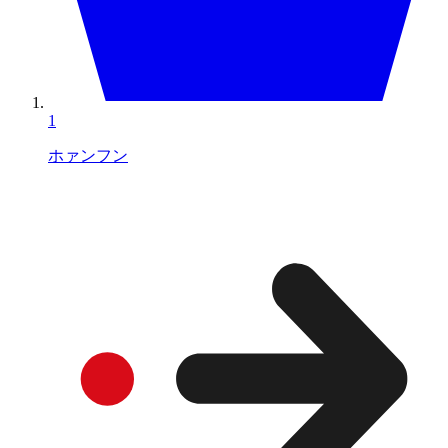
1
ホァンフン