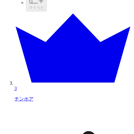
マイうた
3
チンホア