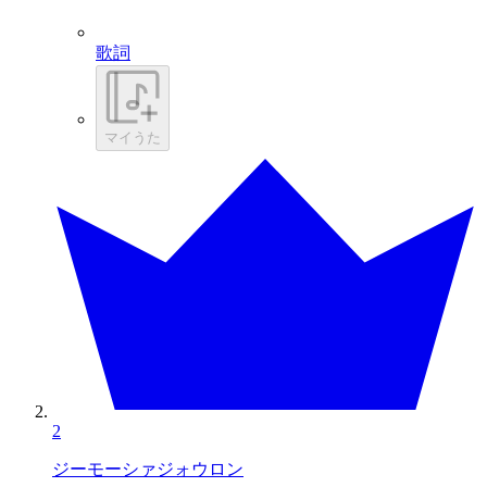
歌詞
マイうた
2
ジーモーシァジォウロン