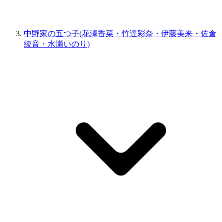
中野家の五つ子(花澤香菜・竹達彩奈・伊藤美来・佐倉
綾音・水瀬いのり)