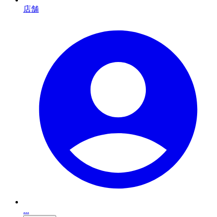
店舗
...