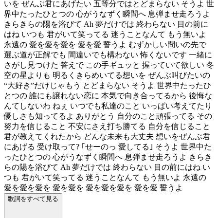
いを ぜんぶ君にあげたい 五等分ではとどまらない そうよ 世
界中たったひとつの 心がうなずく瞬間へ 息弾ませ走ろうよ
きらきらの陽を浴びて Ah 夢だけでは 終わらない 目の前に
はね いつも 君がいて笑ってる 迷うことなんて もう無いよ
永遠の 愛を愛を愛を 愛を愛 誓うよ むずかしい問いの先で
選ぶ道が正解でも 間違いでも構わない 怖くないです 一緒に
さがし見つけた 答えで この手ギュッと 握っていて欲しい 冬
空の星よりも 明るくきらめいてる想いを ぜんぶ叫びたいの
“大好き”だけじゃもう とどまらない そうよ 世界中たったひ
とつの 誰にも譲れない恋に 本気で向き合ってるから 後悔な
んてしないわ ねぇ いつでも私達のこと いっぱい考えてたり
優しさも知ってるよ ありがとう 自分のこと頑張ってる その
努力を信じること 不安にさえ打ち勝てる 自分を信じること
君が教えてくれたから どんな未来も大丈夫 想いをぜんぶ君
にあげる 受け取って? ｢せーのっ 愛してる｣ そうよ 世界中た
ったひとつの 心がうなずく瞬間へ 息弾ませ走ろうよ きらき
らの陽を浴びて Ah 夢だけでは 終わらない 目の前にはね い
つも 君がいて笑ってる 迷うことなんて もう無いよ 永遠の
愛を愛を愛を 愛を愛を 愛を愛を愛を 愛を愛 誓うよ
歌詞をすべて見る