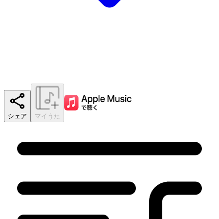
シェア
マイうた