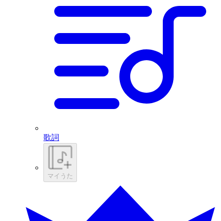
歌詞
マイうた