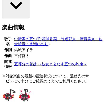
楽曲情報
歌手
中野家の五つ子(花澤香菜・竹達彩奈・伊藤美来・佐
名
倉綾音・水瀬いのり)
作詞
結城アイラ
作曲
三好啓太
関連
五等分の花嫁 ～彼女と交わす五つの約束～
情報
※対象楽曲の最新の配信状況について、遷移先のサ
ービスにて十分にご確認のうえでご利用ください。