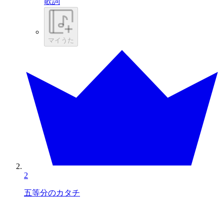
歌詞
マイうた
2
五等分のカタチ