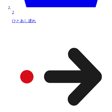
2
ひとあし遅れ