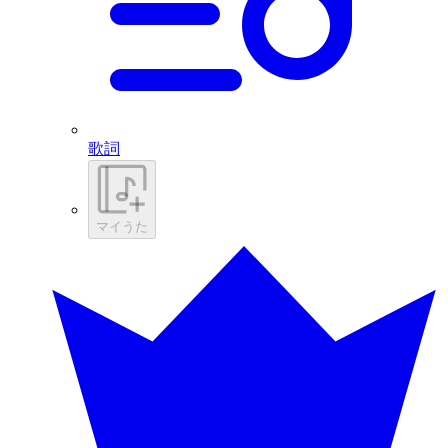
歌詞
マイうた