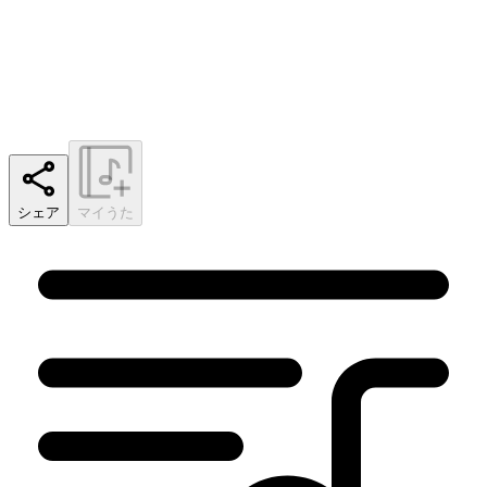
シェア
マイうた