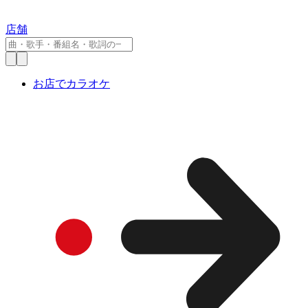
店舗
お店でカラオケ