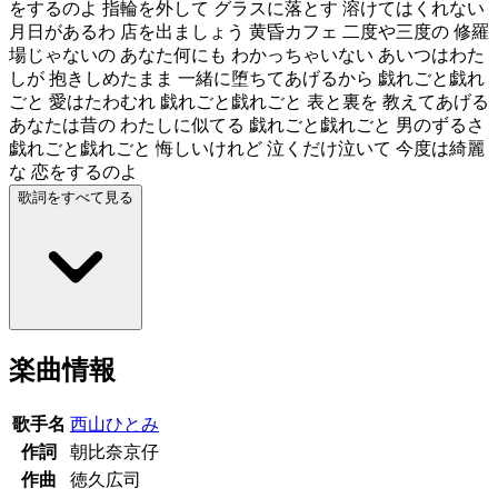
をするのよ 指輪を外して グラスに落とす 溶けてはくれない
月日があるわ 店を出ましょう 黄昏カフェ 二度や三度の 修羅
場じゃないの あなた何にも わかっちゃいない あいつはわた
しが 抱きしめたまま 一緒に堕ちてあげるから 戯れごと戯れ
ごと 愛はたわむれ 戯れごと戯れごと 表と裏を 教えてあげる
あなたは昔の わたしに似てる 戯れごと戯れごと 男のずるさ
戯れごと戯れごと 悔しいけれど 泣くだけ泣いて 今度は綺麗
な 恋をするのよ
歌詞をすべて見る
楽曲情報
歌手名
西山ひとみ
作詞
朝比奈京仔
作曲
徳久広司