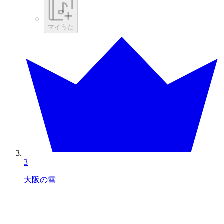
マイうた
3
大阪の雪