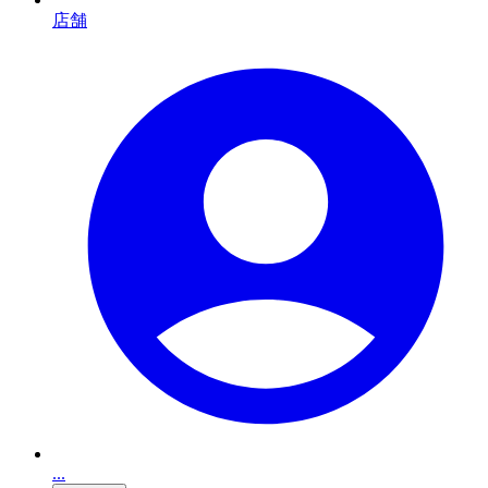
店舗
...