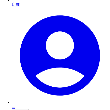
店舗
...