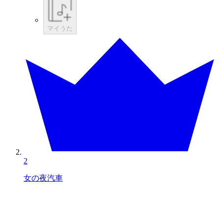
マイうた
2
女の夜汽車