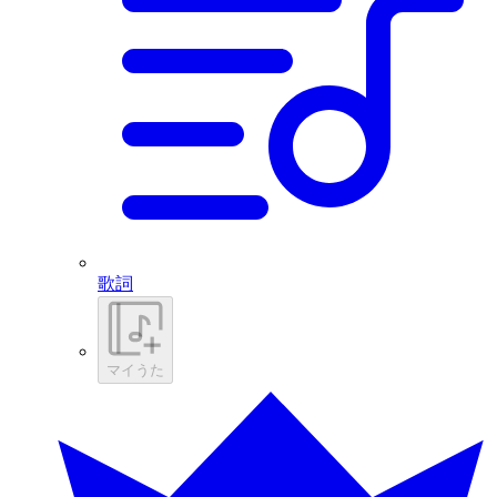
歌詞
マイうた