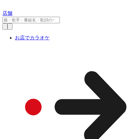
店舗
お店でカラオケ