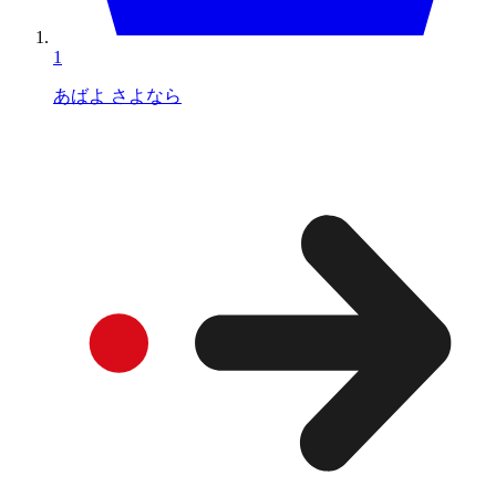
1
あばよ さよなら