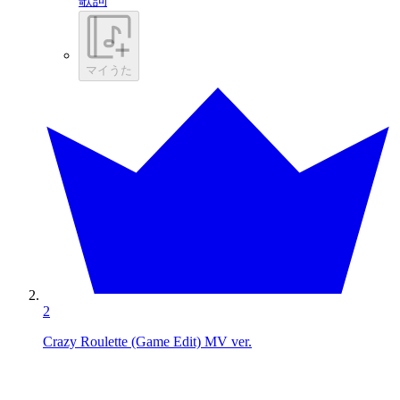
歌詞
マイうた
2
Crazy Roulette (Game Edit) MV ver.