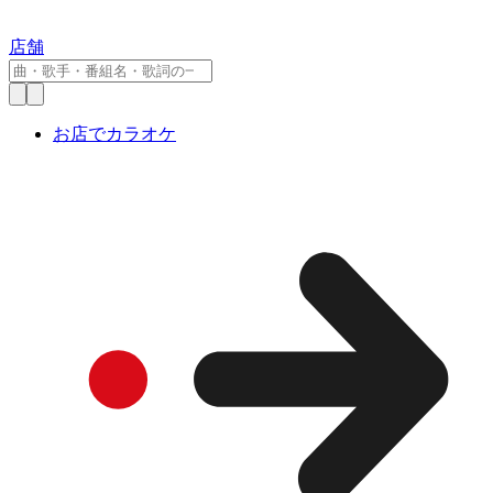
店舗
お店でカラオケ