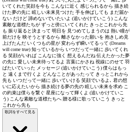
いてくれた笑顔を今も こんなに近く 感じられるから 描き続
けた夢の先に 眩しい未来見つけた 手を伸ばしても まだ届か
ない だけど 諦めないでいたいよ (追いかけていこう) こんな
素敵な道標たちが ずっと傍にいてくれた きっとこれから先
も 振り返ると決まって 明日を 見つめてしまうのは 熱い瞳が
前だけを 映そうとするから 離さなかった願いを 抱きしめ見
上げたんだ いくつもの星が 変わらず瞬いてるって (Dreams
will come true) 知っているから いつだって一緒に 歩いてくれ
る 笑顔がいれば こんなに強く 想えるんだね 伝えたかった夢
の先に 愛しい未来待ってるよ 言葉にかさね 視線にのせて 羽
ばたいていった メッセージ (追いかけていこう) 僕らはもっ
と 遠くまで行くよ どんなことがあったって きっとこれから
先も いつだって一緒に 歩いていける 笑顔でいるよ､ 君の想
いに応えたいから 描き続ける夢の先の 眩しい未来を求め こ
の約束は僕らを繋ぐ 星座になって輝くよ (追いかけていこ
う) こんな素敵な道標たちへ 贈る様に歌っていこう きっと
これから先も
歌詞をすべて見る