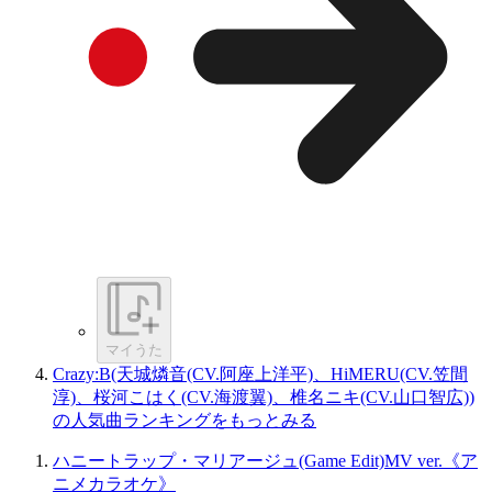
マイうた
Crazy:B(天城燐音(CV.阿座上洋平)、HiMERU(CV.笠間
淳)、桜河こはく(CV.海渡翼)、椎名ニキ(CV.山口智広))
の人気曲ランキングをもっとみる
ハニートラップ・マリアージュ(Game Edit)MV ver.《ア
ニメカラオケ》