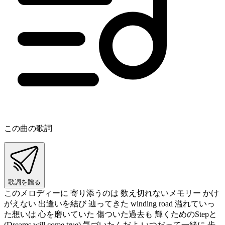
この曲の歌詞
歌詞を贈る
このメロディーに 寄り添うのは 数え切れないメモリー かけ
がえない 出逢いを結び 辿ってきた winding road 溢れていっ
た想いは 心を磨いていた 傷ついた過去も 輝くためのStepと
(Dreams will come true) 気づいたんだよ いつだって一緒に 歩