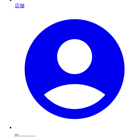
店舗
...