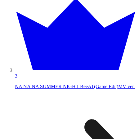
3
NA NA NA SUMMER NIGHT BeeAT(Game Edit)MV ver.