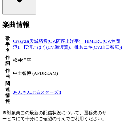
楽曲情報
歌
Crazy:B(天城燐音(CV.阿座上洋平)、HiMERU(CV.笠間
手
淳)、桜河こはく(CV.海渡翼)、椎名ニキ(CV.山口智広))
名
作
松井洋平
詞
作
中土智博 (APDREAM)
曲
関
連
あんさんぶるスターズ!!
情
報
※対象楽曲の最新の配信状況について、遷移先のサ
ービスにて十分にご確認のうえでご利用ください。