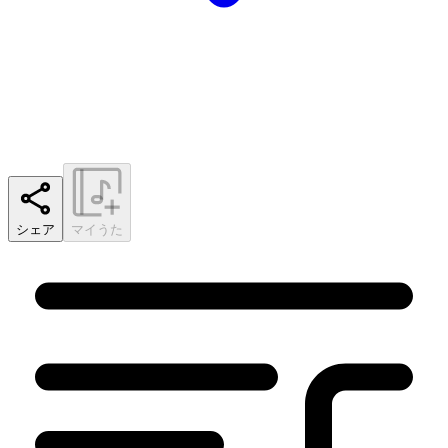
シェア
マイうた