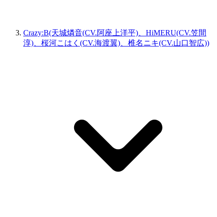
Crazy:B(天城燐音(CV.阿座上洋平)、HiMERU(CV.笠間
淳)、桜河こはく(CV.海渡翼)、椎名ニキ(CV.山口智広))