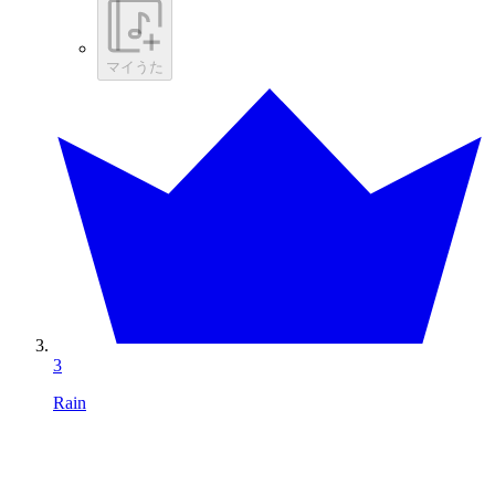
マイうた
3
Rain