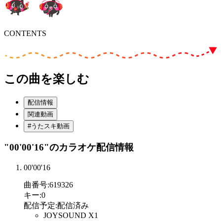
CONTENTS
この曲を楽しむ
配信情報
関連動画
#うたスキ動画
"00'00'16"
のカラオケ配信情報
00'00'16
曲番号
:
619326
キー
:
0
配信予定
:
配信済み
JOYSOUND X1