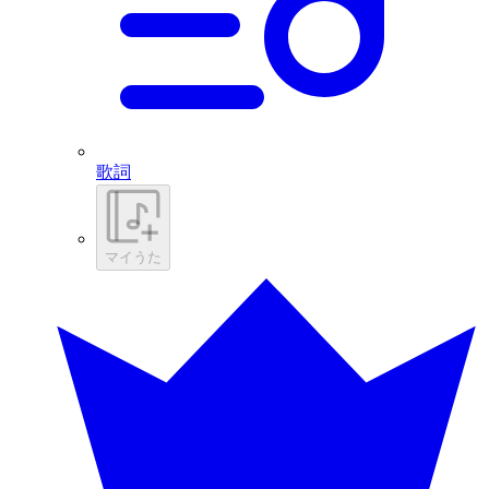
歌詞
マイうた