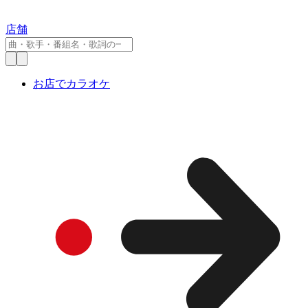
店舗
お店でカラオケ