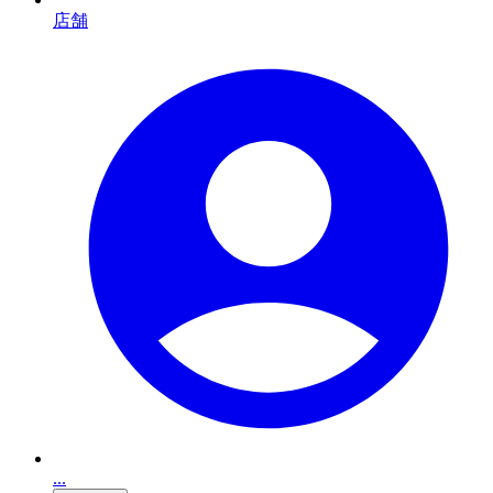
店舗
...