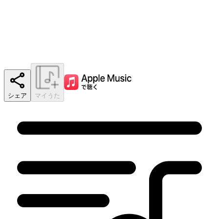
シェア
マイうた