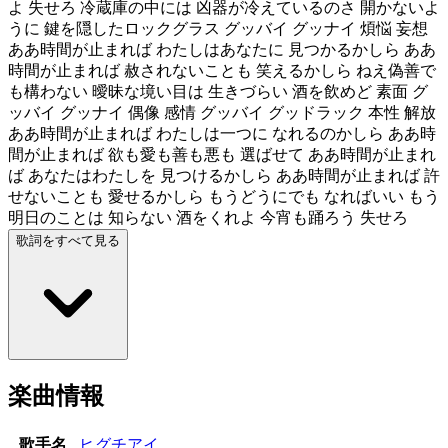
よ 失せろ 冷蔵庫の中には 凶器が冷えているのさ 開かないよ
うに 鍵を隠したロックグラス グッバイ グッナイ 煩悩 妄想
ああ時間が止まれば わたしはあなたに 見つかるかしら ああ
時間が止まれば 赦されないことも 笑えるかしら ねえ偽善で
も構わない 曖昧な境い目は 生きづらい 酒を飲めど 素面 グ
ッバイ グッナイ 偶像 感情 グッバイ グッドラック 本性 解放
ああ時間が止まれば わたしは一つに なれるのかしら ああ時
間が止まれば 欲も愛も善も悪も 選ばせて ああ時間が止まれ
ば あなたはわたしを 見つけるかしら ああ時間が止まれば 許
せないことも 愛せるかしら もうどうにでも なればいい もう
明日のことは 知らない 酒をくれよ 今宵も踊ろう 失せろ
歌詞をすべて見る
楽曲情報
歌手名
ヒグチアイ