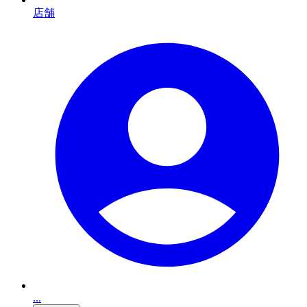
店舗
...