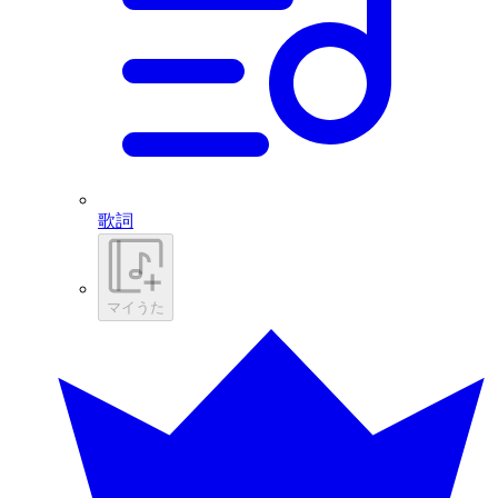
歌詞
マイうた