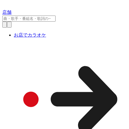
店舗
お店でカラオケ