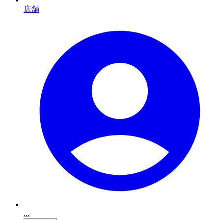
店舗
...