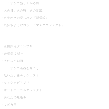
カラオケで盛り上がる曲
あの日、あの時、あの音楽。
カラオケの楽しみ方『新様式』
気持ちよく歌おう！『マスクエフェクト』
お店でもっと楽しむ
全国採点グランプリ
分析採点AI＋
うたスキ動画
カラオケで楽器を弾こう
歌いたい曲をリクエスト
キョクナビアプリ
オートボーカルエフェクト
あなたの最適キー
サビカラ