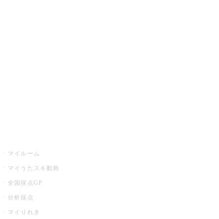
JOYSOUND.comトップ
カラオケ楽曲・歌詞検索
カラオケ店舗検索
全国カラオケ大会
イベント・キャンペーン
うたスキ
マイルーム
マイうたスキ動画
全国採点GP
分析採点
マイりれき