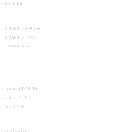
JOYKIDS
X PARK
X PARK パーティー
X PARK レッスン
X PARK プレイ
みるハコ
うたスキ ミュージックポスト
みんなの配信中楽曲
サイトガイド
カラオケ配信
家庭用カラオケ
PlayStation®4