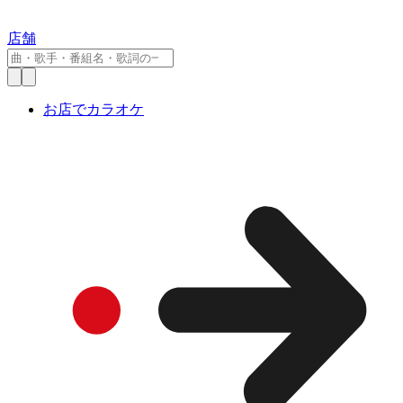
店舗
お店でカラオケ