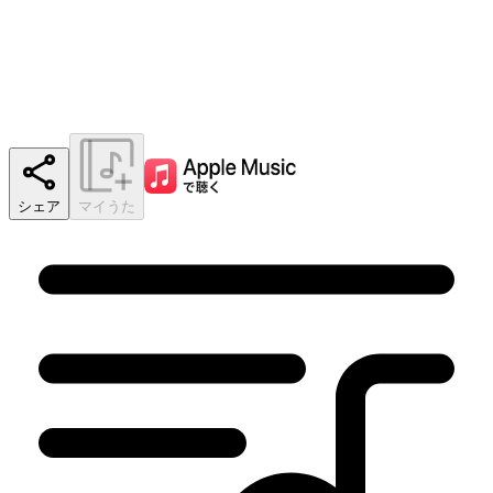
シェア
マイうた