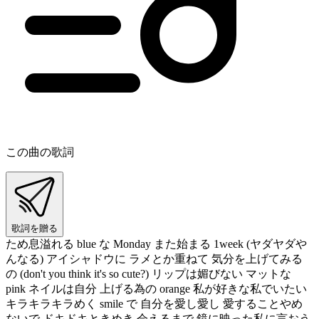
この曲の歌詞
歌詞を贈る
ため息溢れる blue な Monday また始まる 1week (ヤダヤダや
んなる) アイシャドウに ラメとか重ねて 気分を上げてみる
の (don't you think it's so cute?) リップは媚びない マットな
pink ネイルは自分 上げる為の orange 私が好きな私でいたい
キラキラキラめく smile で 自分を愛し愛し 愛することやめ
ないで ドキドキときめき 会えるまで 鏡に映った私に言おう