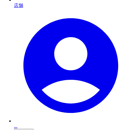
店舗
...