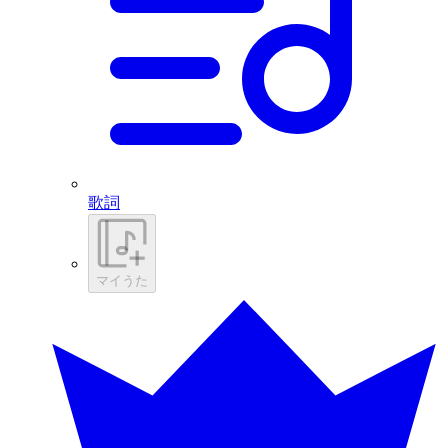
歌詞
マイうた