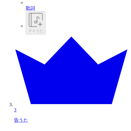
歌詞
マイうた
3
告うた