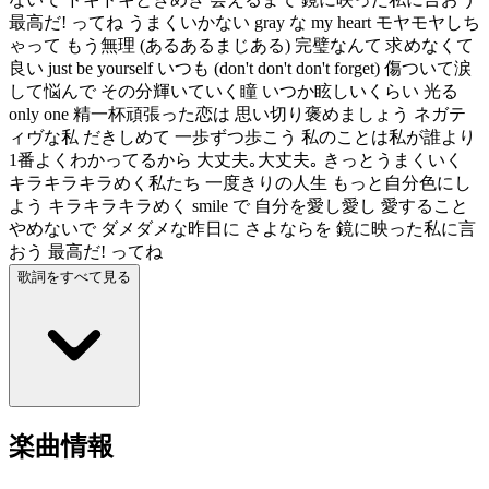
最高だ! ってね うまくいかない gray な my heart モヤモヤしち
ゃって もう無理 (あるあるまじある) 完璧なんて 求めなくて
良い just be yourself いつも (don't don't don't forget) 傷ついて涙
して悩んで その分輝いていく瞳 いつか眩しいくらい 光る
only one 精一杯頑張った恋は 思い切り褒めましょう ネガテ
ィヴな私 だきしめて 一歩ずつ歩こう 私のことは私が誰より
1番よくわかってるから 大丈夫｡大丈夫｡ きっとうまくいく
キラキラキラめく私たち 一度きりの人生 もっと自分色にし
よう キラキラキラめく smile で 自分を愛し愛し 愛すること
やめないで ダメダメな昨日に さよならを 鏡に映った私に言
おう 最高だ! ってね
歌詞をすべて見る
楽曲情報