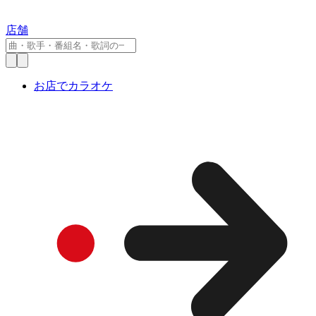
店舗
お店でカラオケ