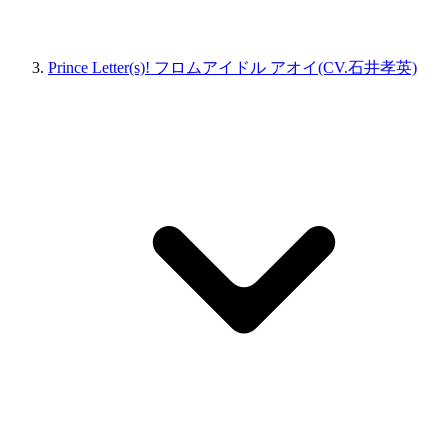
Prince Letter(s)! フロムアイドル アオイ(CV.石井孝英)