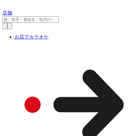
店舗
お店でカラオケ