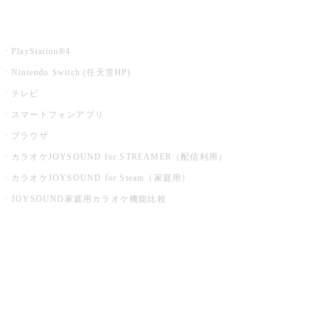
家庭用カラオケ
PlayStation®4
Nintendo Switch (任天堂HP)
テレビ
スマートフォンアプリ
ブラウザ
カラオケJOYSOUND for STREAMER（配信利用）
カラオケJOYSOUND for Steam（家庭用）
JOYSOUND家庭用カラオケ機能比較
アプリ・モバイルサービス一覧
音楽ニュース powered by ナタリー