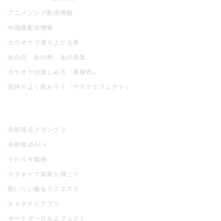
アニメソング配信情報
外国曲配信情報
カラオケで盛り上がる曲
あの日、あの時、あの音楽。
カラオケの楽しみ方『新様式』
気持ちよく歌おう！『マスクエフェクト』
お店でもっと楽しむ
全国採点グランプリ
分析採点AI＋
うたスキ動画
カラオケで楽器を弾こう
歌いたい曲をリクエスト
キョクナビアプリ
オートボーカルエフェクト