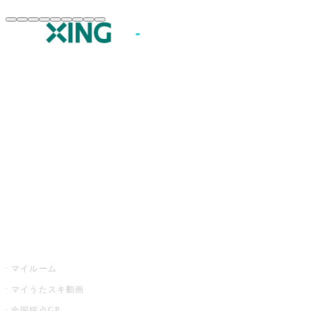
JOYSOUND.comトップ
カラオケ楽曲・歌詞検索
カラオケ店舗検索
全国カラオケ大会
イベント・キャンペーン
うたスキ
マイルーム
マイうたスキ動画
全国採点GP