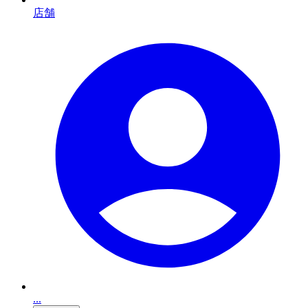
店舗
...