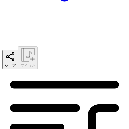
シェア
マイうた