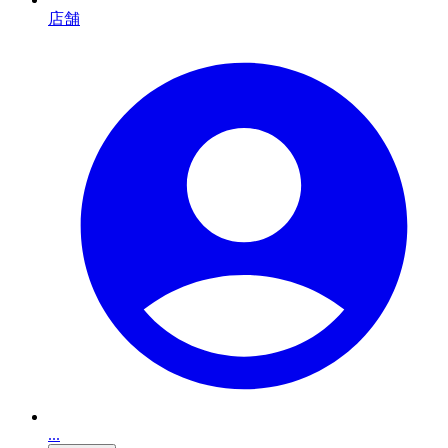
店舗
...