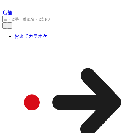
店舗
お店でカラオケ