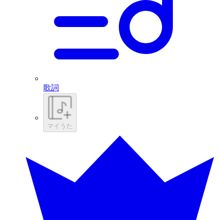
歌詞
マイうた