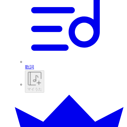
歌詞
マイうた