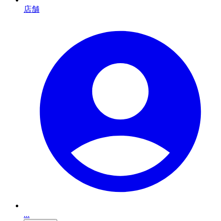
店舗
...