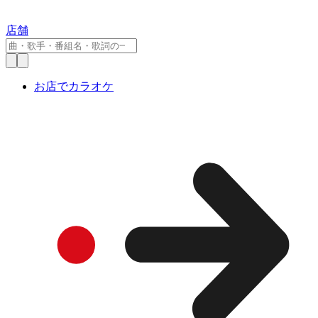
店舗
お店でカラオケ