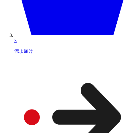
3
俺よ届け