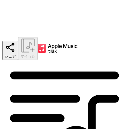
シェア
マイうた