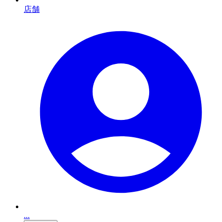
店舗
...