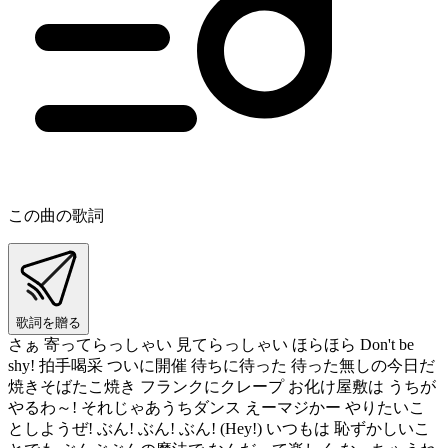
この曲の歌詞
歌詞を贈る
さぁ 寄ってらっしゃい 見てらっしゃい ほらほら Don't be
shy! 拍手喝采 ついに開催 待ちに待った 待った無しの今日だ
焼きそばたこ焼き フランクにクレープ お化け屋敷は うちが
やるわ～! それじゃあうちダンス えーマジかー やりたいこ
としようぜ! ぶん! ぶん! ぶん! (Hey!) いつもは 恥ずかしいこ