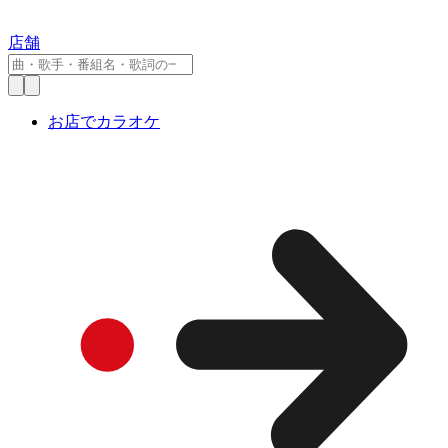
店舗
お店でカラオケ