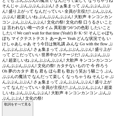
とでも ぶんぶぶんの魔法で なんだって楽しく なっちゃうね
そんじゃ ぶんぶぶんぶぶん! さぁ集まって ぶんぶぶんぶぶ
ん! 盛り上がって なんだっていい 全員が主役だ! ぶんぶぶん
ぶぶん! 超楽しいね ぶんぶぶんぶぶん! 大歓声 キンコンカン
コン ぶんぶぶんぶぶん! 文化の祭! 文化の祭 口うるさいこと
は 言われない唯一のタイム 異彩放つ6つの色彩 したいこと
したい! We can't wait for that time (Yeah!) B･K･S! そんじゃぼち
ぼち マイクテストテスト あーあー Yeah どんな状況でも い
けしゃあしゃあ そう今日は無礼講 みんな Go with the flow ぶ
んぶぶんぶぶん! さぁ集まって ぶんぶぶんぶぶん! 盛り上が
って どこだっていい 世界中がステージだ! ぶんぶぶんぶぶ
ん! 超楽しいね ぶんぶぶんぶぶん! 大歓声 キンコンカンコン
ぶんぶぶんぶぶん! 文化の祭! カタチないもので 今 作ろう
Oh 夢のカタチ 君も 君も ほら君も 歌おう笑おう騒ごう ぶん
ぶぶんの魔法で なんだって楽しく なっちゃうね そんじゃ ぶ
んぶぶんぶぶん! さぁ集まって ぶんぶぶんぶぶん! 盛り上が
って なんだっていい 全員が主役だ! ぶんぶぶんぶぶん! 超楽
しいね ぶんぶぶんぶぶん! 大歓声 キンコンカンコン ぶんぶ
ぶんぶぶん! 文化の祭!
歌詞をすべて見る