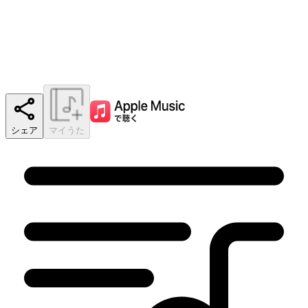
シェア
マイうた