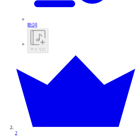
歌詞
マイうた
2