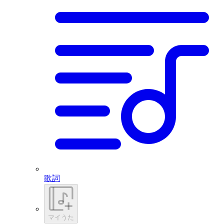
歌詞
マイうた