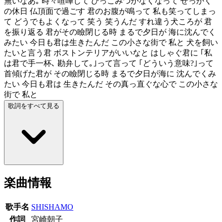
無いなあ｡ 時々喧嘩して ひっこみつかなくなって せっかく
の休日 仏頂面で過ごす 君のお腹が鳴って 私も笑ってしまっ
て どうでもよくなって 笑う 笑うんだ すれ違う犬ころが 君
を振り返る 君がその瞼閉じる時 まるで夕日が 海に沈んでく
みたい 今日も君は生きたんだ この小さな街で 私と 犬を飼い
たいと言う君 ボストンテリアがいいなと はしゃぐ君に ｢私
は君で手一杯､ 勘弁して｡｣って言って ｢どういう意味?｣って
首傾げた君が その瞼閉じる時 まるで夕日が海に 沈んでくみ
たい 今日も君は 生きたんだ その真っ直ぐな心で この小さな
街で 私と
歌詞をすべて見る
楽曲情報
歌手名
SHISHAMO
作詞
宮崎朝子