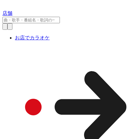
店舗
お店でカラオケ