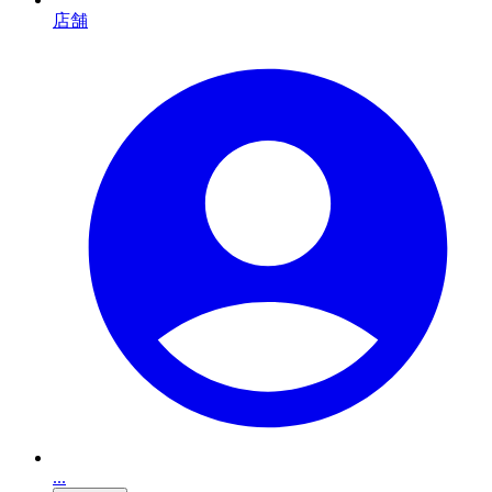
店舗
...