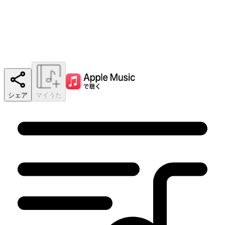
シェア
マイうた