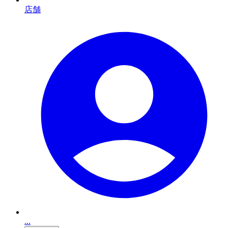
店舗
...