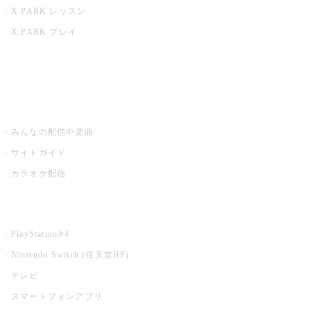
X PARK レッスン
X PARK プレイ
みるハコ
うたスキ ミュージックポスト
みんなの配信中楽曲
サイトガイド
カラオケ配信
家庭用カラオケ
PlayStation®4
Nintendo Switch (任天堂HP)
テレビ
スマートフォンアプリ