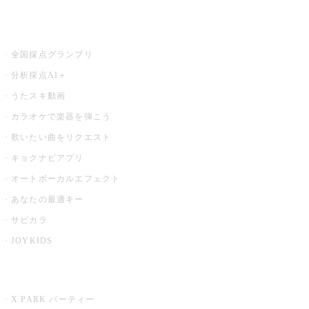
お店でもっと楽しむ
全国採点グランプリ
分析採点AI＋
うたスキ動画
カラオケで楽器を弾こう
歌いたい曲をリクエスト
キョクナビアプリ
オートボーカルエフェクト
あなたの最適キー
サビカラ
JOYKIDS
X PARK
X PARK パーティー