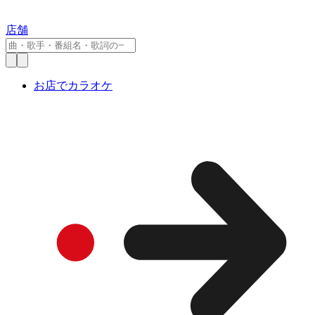
店舗
お店でカラオケ