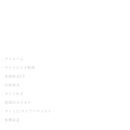
カラオケ店舗検索
全国カラオケ大会
イベント・キャンペーン
うたスキ
マイルーム
マイうたスキ動画
全国採点GP
分析採点
マイりれき
前回のカラオケ
マイうた/マイアーティスト
各種設定