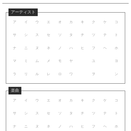
アーティスト
ア
イ
ウ
エ
オ
カ
キ
ク
ケ
コ
サ
シ
ス
セ
ソ
タ
チ
ツ
テ
ト
ナ
ニ
ヌ
ネ
ノ
ハ
ヒ
フ
ヘ
ホ
マ
ミ
ム
メ
モ
ヤ
ユ
ヨ
ラ
リ
ル
レ
ロ
ワ
ヲ
ン
楽曲
ア
イ
ウ
エ
オ
カ
キ
ク
ケ
コ
サ
シ
ス
セ
ソ
タ
チ
ツ
テ
ト
ナ
ニ
ヌ
ネ
ノ
ハ
ヒ
フ
ヘ
ホ