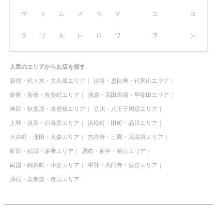
マ
ミ
ム
メ
モ
ヤ
ユ
ヨ
ラ
リ
ル
レ
ロ
ワ
ヲ
ン
人気のエリアからお店を探す
新宿・代々木・大久保エリア
渋谷・恵比寿・代官山エリア
銀座・新橋・有楽町エリア
池袋・高田馬場・早稲田エリア
神田・秋葉原・水道橋エリア
立川・八王子周辺エリア
上野・浅草・日暮里エリア
浜松町・田町・品川エリア
大井町・蒲田・大森エリア
吉祥寺・三鷹・武蔵境エリア
町田・稲城・多摩エリア
調布・府中・狛江エリア
両国・錦糸町・小岩エリア
中野・高円寺・荻窪エリア
原宿・表参道・青山エリア