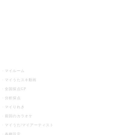
カラオケ店舗検索
全国カラオケ大会
イベント・キャンペーン
うたスキ
マイルーム
マイうたスキ動画
全国採点GP
分析採点
マイりれき
前回のカラオケ
マイうた/マイアーティスト
各種設定