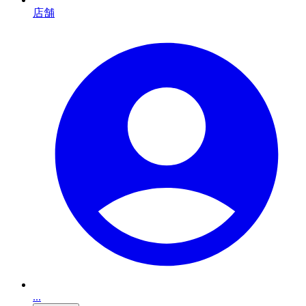
店舗
...