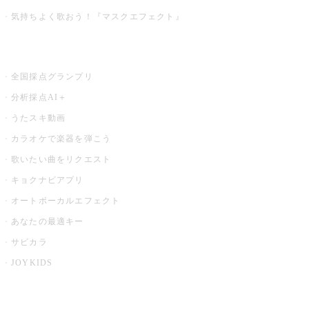
気持ちよく歌おう！『マスクエフェクト』
お店でもっと楽しむ
全国採点グランプリ
分析採点AI＋
うたスキ動画
カラオケで楽器を弾こう
歌いたい曲をリクエスト
キョクナビアプリ
オートボーカルエフェクト
あなたの最適キー
サビカラ
JOYKIDS
X PARK