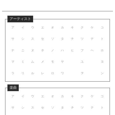
アーティスト
ア
イ
ウ
エ
オ
カ
キ
ク
ケ
コ
サ
シ
ス
セ
ソ
タ
チ
ツ
テ
ト
ナ
ニ
ヌ
ネ
ノ
ハ
ヒ
フ
ヘ
ホ
マ
ミ
ム
メ
モ
ヤ
ユ
ヨ
ラ
リ
ル
レ
ロ
ワ
ヲ
ン
楽曲
ア
イ
ウ
エ
オ
カ
キ
ク
ケ
コ
サ
シ
ス
セ
ソ
タ
チ
ツ
テ
ト