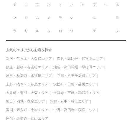
ナ
ニ
ヌ
ネ
ノ
ハ
ヒ
フ
ヘ
ホ
マ
ミ
ム
メ
モ
ヤ
ユ
ヨ
ラ
リ
ル
レ
ロ
ワ
ヲ
ン
人気のエリアからお店を探す
新宿・代々木・大久保エリア
渋谷・恵比寿・代官山エリア
銀座・新橋・有楽町エリア
池袋・高田馬場・早稲田エリア
神田・秋葉原・水道橋エリア
立川・八王子周辺エリア
上野・浅草・日暮里エリア
浜松町・田町・品川エリア
大井町・蒲田・大森エリア
吉祥寺・三鷹・武蔵境エリア
町田・稲城・多摩エリア
調布・府中・狛江エリア
両国・錦糸町・小岩エリア
中野・高円寺・荻窪エリア
原宿・表参道・青山エリア