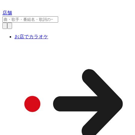
店舗
お店でカラオケ