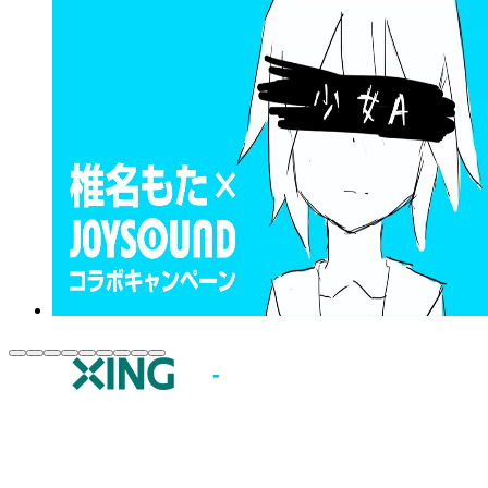
JOYSOUND.comトップ
カラオケ楽曲・歌詞検索