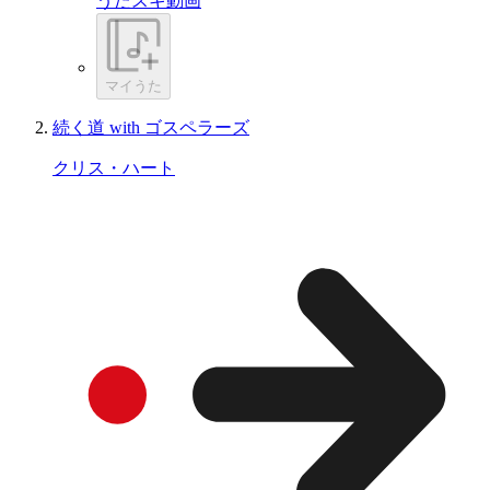
うたスキ動画
マイうた
続く道 with ゴスペラーズ
クリス・ハート