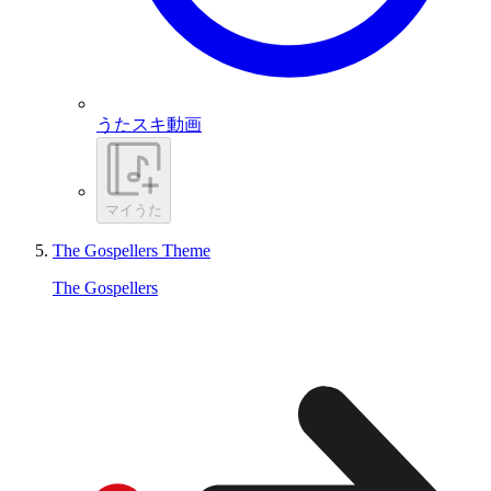
うたスキ動画
マイうた
The Gospellers Theme
The Gospellers