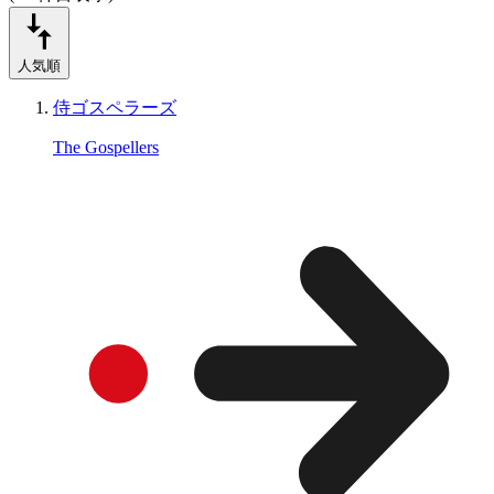
人気順
侍ゴスペラーズ
The Gospellers