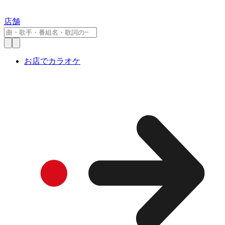
店舗
お店でカラオケ