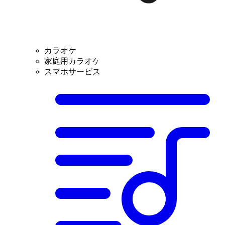
カラオケ
家庭用カラオケ
スマホサービス