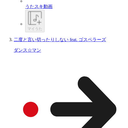
うたスキ動画
マイうた
二度と言い切ったりしない feat. ゴスペラーズ
ダンス☆マン