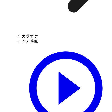
カラオケ
本人映像