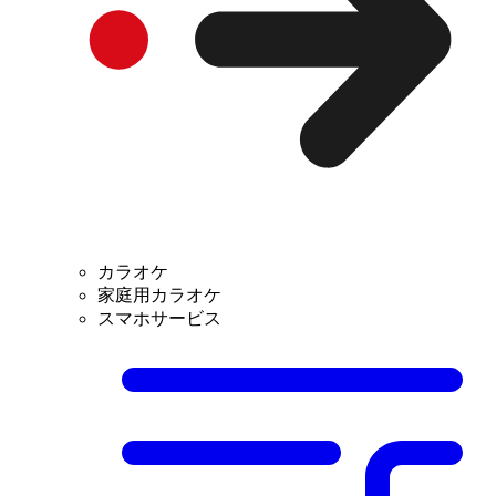
カラオケ
家庭用カラオケ
スマホサービス