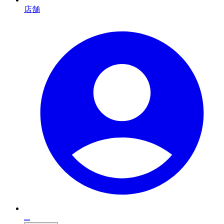
店舗
...