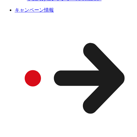
キャンペーン情報