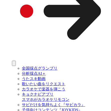
全国採点グランプリ
分析採点AI＋
うたスキ動画
歌いたい曲をリクエスト
カラオケで楽器を弾こう
キョクナビアプリ
スマホがカラオケリモコン
サビだけを気持ちよく『サビカラ』
子供向けコンテンツ『JOYKIDS』