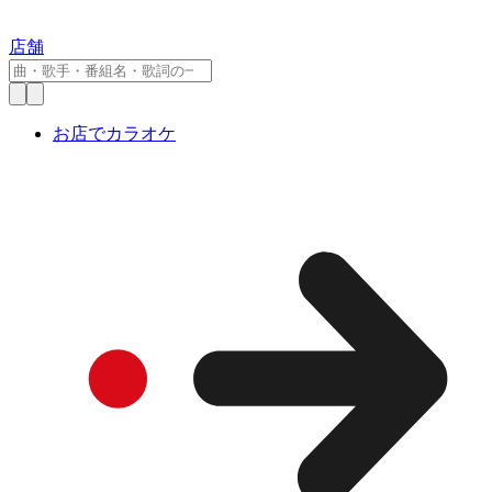
店舗
お店でカラオケ