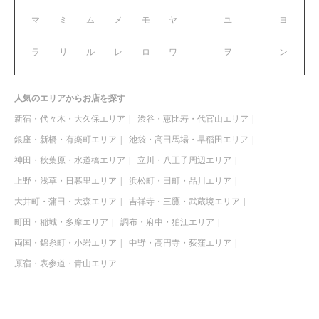
マ
ミ
ム
メ
モ
ヤ
ユ
ヨ
ラ
リ
ル
レ
ロ
ワ
ヲ
ン
人気のエリアからお店を探す
新宿・代々木・大久保エリア
渋谷・恵比寿・代官山エリア
銀座・新橋・有楽町エリア
池袋・高田馬場・早稲田エリア
神田・秋葉原・水道橋エリア
立川・八王子周辺エリア
上野・浅草・日暮里エリア
浜松町・田町・品川エリア
大井町・蒲田・大森エリア
吉祥寺・三鷹・武蔵境エリア
町田・稲城・多摩エリア
調布・府中・狛江エリア
両国・錦糸町・小岩エリア
中野・高円寺・荻窪エリア
原宿・表参道・青山エリア