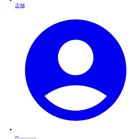
店舗
...