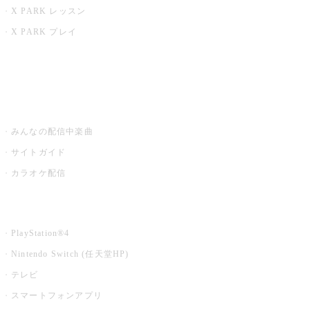
X PARK レッスン
X PARK プレイ
みるハコ
うたスキ ミュージックポスト
みんなの配信中楽曲
サイトガイド
カラオケ配信
家庭用カラオケ
PlayStation®4
Nintendo Switch (任天堂HP)
テレビ
スマートフォンアプリ