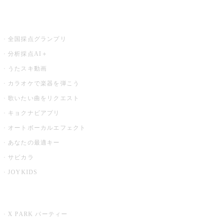
お店でもっと楽しむ
全国採点グランプリ
分析採点AI＋
うたスキ動画
カラオケで楽器を弾こう
歌いたい曲をリクエスト
キョクナビアプリ
オートボーカルエフェクト
あなたの最適キー
サビカラ
JOYKIDS
X PARK
X PARK パーティー