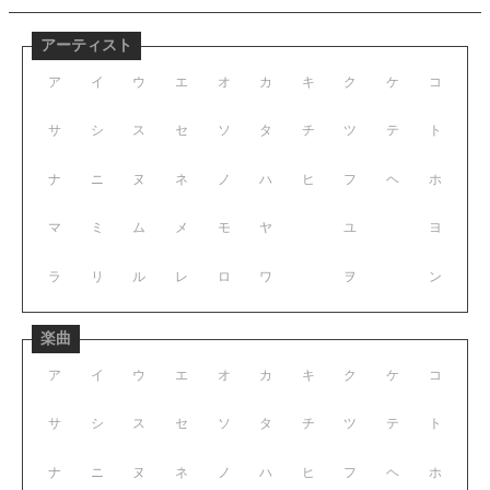
アーティスト
ア
イ
ウ
エ
オ
カ
キ
ク
ケ
コ
サ
シ
ス
セ
ソ
タ
チ
ツ
テ
ト
ナ
ニ
ヌ
ネ
ノ
ハ
ヒ
フ
ヘ
ホ
マ
ミ
ム
メ
モ
ヤ
ユ
ヨ
ラ
リ
ル
レ
ロ
ワ
ヲ
ン
楽曲
ア
イ
ウ
エ
オ
カ
キ
ク
ケ
コ
サ
シ
ス
セ
ソ
タ
チ
ツ
テ
ト
ナ
ニ
ヌ
ネ
ノ
ハ
ヒ
フ
ヘ
ホ