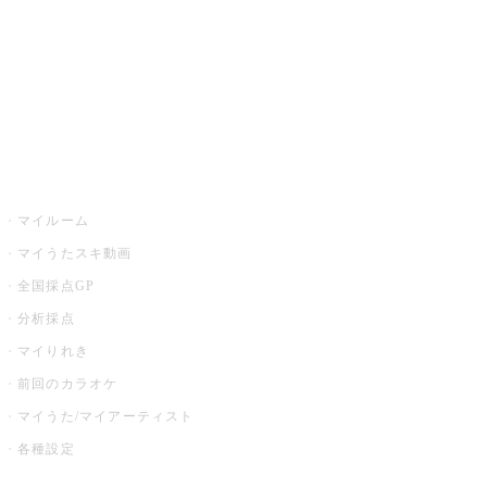
カラオケ店舗検索
全国カラオケ大会
イベント・キャンペーン
うたスキ
マイルーム
マイうたスキ動画
全国採点GP
分析採点
マイりれき
前回のカラオケ
マイうた/マイアーティスト
各種設定