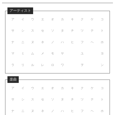
アーティスト
ア
イ
ウ
エ
オ
カ
キ
ク
ケ
コ
サ
シ
ス
セ
ソ
タ
チ
ツ
テ
ト
ナ
ニ
ヌ
ネ
ノ
ハ
ヒ
フ
ヘ
ホ
マ
ミ
ム
メ
モ
ヤ
ユ
ヨ
ラ
リ
ル
レ
ロ
ワ
ヲ
ン
楽曲
ア
イ
ウ
エ
オ
カ
キ
ク
ケ
コ
サ
シ
ス
セ
ソ
タ
チ
ツ
テ
ト
ナ
ニ
ヌ
ネ
ノ
ハ
ヒ
フ
ヘ
ホ