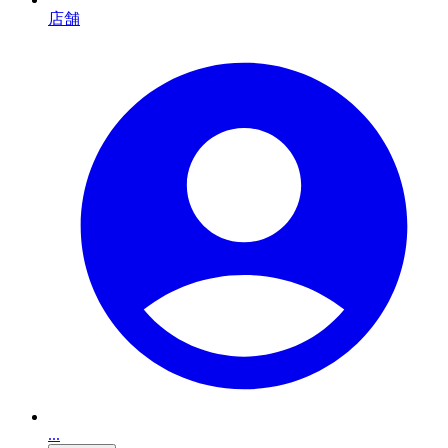
店舗
...