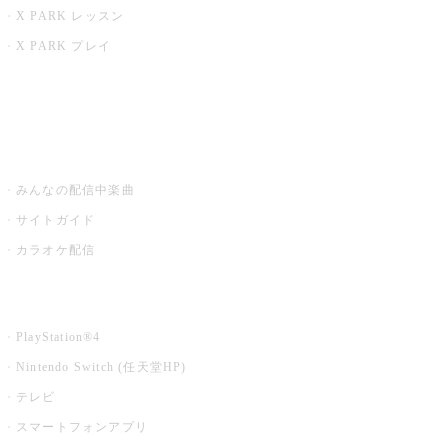
X PARK レッスン
X PARK プレイ
みるハコ
うたスキ ミュージックポスト
みんなの配信中楽曲
サイトガイド
カラオケ配信
家庭用カラオケ
PlayStation®4
Nintendo Switch (任天堂HP)
テレビ
スマートフォンアプリ