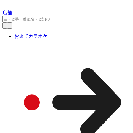
店舗
お店でカラオケ