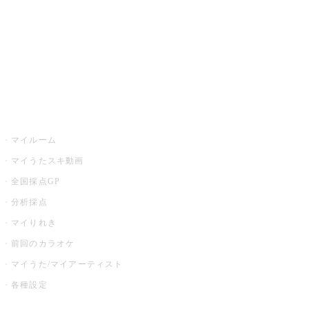
カラオケ店舗検索
全国カラオケ大会
イベント・キャンペーン
うたスキ
マイルーム
マイうたスキ動画
全国採点GP
分析採点
マイりれき
前回のカラオケ
マイうた/マイアーティスト
各種設定