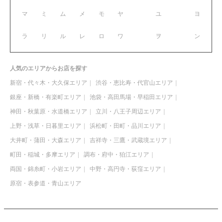
マ
ミ
ム
メ
モ
ヤ
ユ
ヨ
ラ
リ
ル
レ
ロ
ワ
ヲ
ン
人気のエリアからお店を探す
新宿・代々木・大久保エリア
渋谷・恵比寿・代官山エリア
銀座・新橋・有楽町エリア
池袋・高田馬場・早稲田エリア
神田・秋葉原・水道橋エリア
立川・八王子周辺エリア
上野・浅草・日暮里エリア
浜松町・田町・品川エリア
大井町・蒲田・大森エリア
吉祥寺・三鷹・武蔵境エリア
町田・稲城・多摩エリア
調布・府中・狛江エリア
両国・錦糸町・小岩エリア
中野・高円寺・荻窪エリア
原宿・表参道・青山エリア