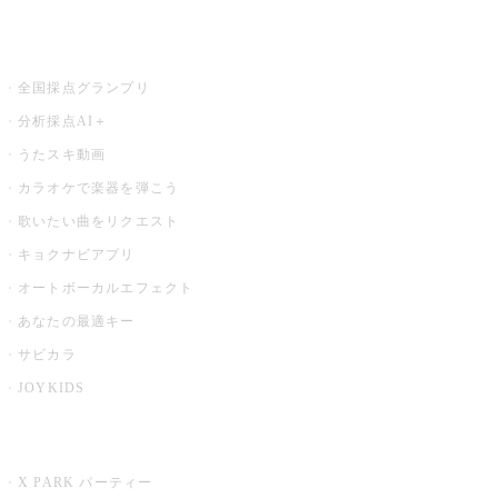
お店でもっと楽しむ
全国採点グランプリ
分析採点AI＋
うたスキ動画
カラオケで楽器を弾こう
歌いたい曲をリクエスト
キョクナビアプリ
オートボーカルエフェクト
あなたの最適キー
サビカラ
JOYKIDS
X PARK
X PARK パーティー