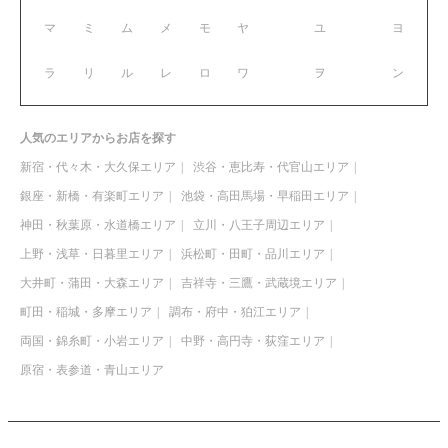
マ
ミ
ム
メ
モ
ヤ
ユ
ヨ
ラ
リ
ル
レ
ロ
ワ
ヲ
ン
人気のエリアからお店を探す
新宿・代々木・大久保エリア
渋谷・恵比寿・代官山エリア
銀座・新橋・有楽町エリア
池袋・高田馬場・早稲田エリア
神田・秋葉原・水道橋エリア
立川・八王子周辺エリア
上野・浅草・日暮里エリア
浜松町・田町・品川エリア
大井町・蒲田・大森エリア
吉祥寺・三鷹・武蔵境エリア
町田・稲城・多摩エリア
調布・府中・狛江エリア
両国・錦糸町・小岩エリア
中野・高円寺・荻窪エリア
原宿・表参道・青山エリア