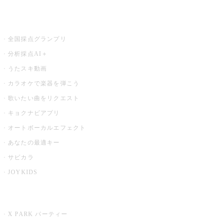
お店でもっと楽しむ
全国採点グランプリ
分析採点AI＋
うたスキ動画
カラオケで楽器を弾こう
歌いたい曲をリクエスト
キョクナビアプリ
オートボーカルエフェクト
あなたの最適キー
サビカラ
JOYKIDS
X PARK
X PARK パーティー