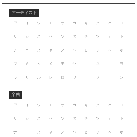
アーティスト
ア
イ
ウ
エ
オ
カ
キ
ク
ケ
コ
サ
シ
ス
セ
ソ
タ
チ
ツ
テ
ト
ナ
ニ
ヌ
ネ
ノ
ハ
ヒ
フ
ヘ
ホ
マ
ミ
ム
メ
モ
ヤ
ユ
ヨ
ラ
リ
ル
レ
ロ
ワ
ヲ
ン
楽曲
ア
イ
ウ
エ
オ
カ
キ
ク
ケ
コ
サ
シ
ス
セ
ソ
タ
チ
ツ
テ
ト
ナ
ニ
ヌ
ネ
ノ
ハ
ヒ
フ
ヘ
ホ