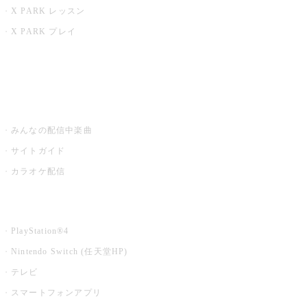
X PARK レッスン
X PARK プレイ
みるハコ
うたスキ ミュージックポスト
みんなの配信中楽曲
サイトガイド
カラオケ配信
家庭用カラオケ
PlayStation®4
Nintendo Switch (任天堂HP)
テレビ
スマートフォンアプリ