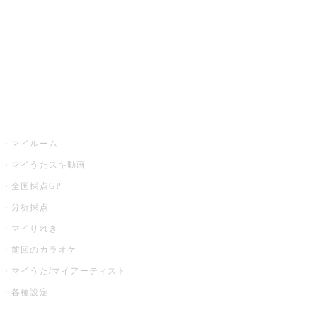
カラオケ店舗検索
全国カラオケ大会
イベント・キャンペーン
うたスキ
マイルーム
マイうたスキ動画
全国採点GP
分析採点
マイりれき
前回のカラオケ
マイうた/マイアーティスト
各種設定