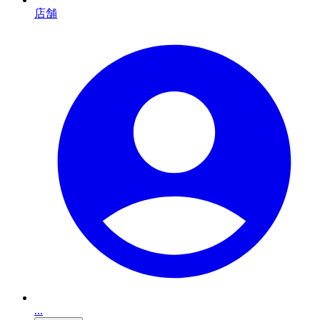
店舗
...