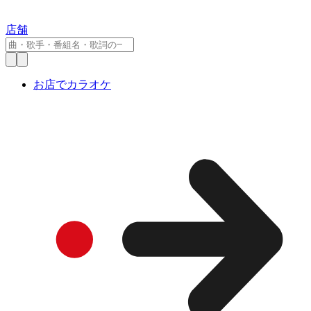
店舗
お店でカラオケ