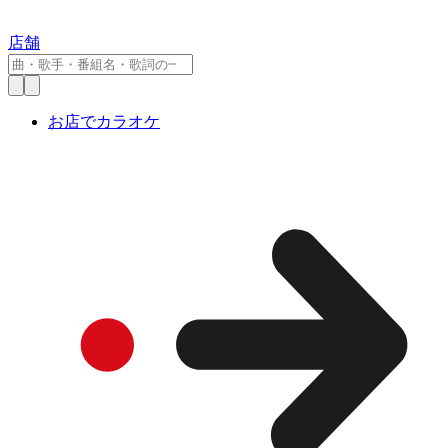
店舗
お店でカラオケ