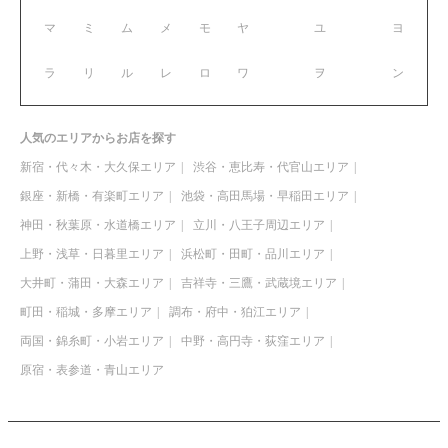
マ
ミ
ム
メ
モ
ヤ
ユ
ヨ
ラ
リ
ル
レ
ロ
ワ
ヲ
ン
人気のエリアからお店を探す
新宿・代々木・大久保エリア
渋谷・恵比寿・代官山エリア
銀座・新橋・有楽町エリア
池袋・高田馬場・早稲田エリア
神田・秋葉原・水道橋エリア
立川・八王子周辺エリア
上野・浅草・日暮里エリア
浜松町・田町・品川エリア
大井町・蒲田・大森エリア
吉祥寺・三鷹・武蔵境エリア
町田・稲城・多摩エリア
調布・府中・狛江エリア
両国・錦糸町・小岩エリア
中野・高円寺・荻窪エリア
原宿・表参道・青山エリア