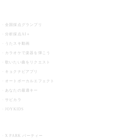
お店でもっと楽しむ
全国採点グランプリ
分析採点AI＋
うたスキ動画
カラオケで楽器を弾こう
歌いたい曲をリクエスト
キョクナビアプリ
オートボーカルエフェクト
あなたの最適キー
サビカラ
JOYKIDS
X PARK
X PARK パーティー