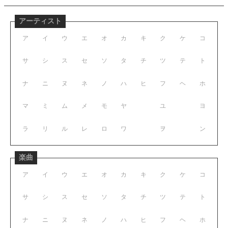
アーティスト
ア
イ
ウ
エ
オ
カ
キ
ク
ケ
コ
サ
シ
ス
セ
ソ
タ
チ
ツ
テ
ト
ナ
ニ
ヌ
ネ
ノ
ハ
ヒ
フ
ヘ
ホ
マ
ミ
ム
メ
モ
ヤ
ユ
ヨ
ラ
リ
ル
レ
ロ
ワ
ヲ
ン
楽曲
ア
イ
ウ
エ
オ
カ
キ
ク
ケ
コ
サ
シ
ス
セ
ソ
タ
チ
ツ
テ
ト
ナ
ニ
ヌ
ネ
ノ
ハ
ヒ
フ
ヘ
ホ