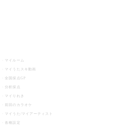
カラオケ店舗検索
全国カラオケ大会
イベント・キャンペーン
うたスキ
マイルーム
マイうたスキ動画
全国採点GP
分析採点
マイりれき
前回のカラオケ
マイうた/マイアーティスト
各種設定