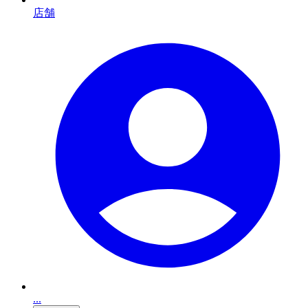
店舗
...