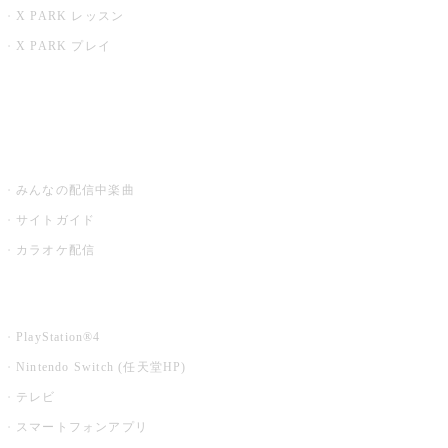
X PARK レッスン
X PARK プレイ
みるハコ
うたスキ ミュージックポスト
みんなの配信中楽曲
サイトガイド
カラオケ配信
家庭用カラオケ
PlayStation®4
Nintendo Switch (任天堂HP)
テレビ
スマートフォンアプリ